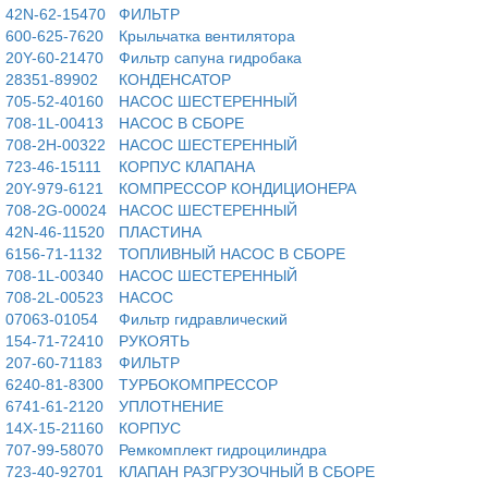
42N-62-15470
ФИЛЬТР
600-625-7620
Крыльчатка вентилятора
20Y-60-21470
Фильтр сапуна гидробака
28351-89902
КОНДЕНСАТОР
705-52-40160
НАСОС ШЕСТЕРЕННЫЙ
708-1L-00413
НАСОС В СБОРЕ
708-2H-00322
НАСОС ШЕСТЕРЕННЫЙ
723-46-15111
КОРПУС КЛАПАНА
20Y-979-6121
КОМПРЕССОР КОНДИЦИОНЕРА
708-2G-00024
НАСОС ШЕСТЕРЕННЫЙ
42N-46-11520
ПЛАСТИНА
6156-71-1132
ТОПЛИВНЫЙ НАСОС В СБОРЕ
708-1L-00340
НАСОС ШЕСТЕРЕННЫЙ
708-2L-00523
НАСОС
07063-01054
Фильтр гидравлический
154-71-72410
РУКОЯТЬ
207-60-71183
ФИЛЬТР
6240-81-8300
ТУРБОКОМПРЕССОР
6741-61-2120
УПЛОТНЕНИЕ
14X-15-21160
КОРПУС
707-99-58070
Ремкомплект гидроцилиндра
723-40-92701
КЛАПАН РАЗГРУЗОЧНЫЙ В СБОРЕ