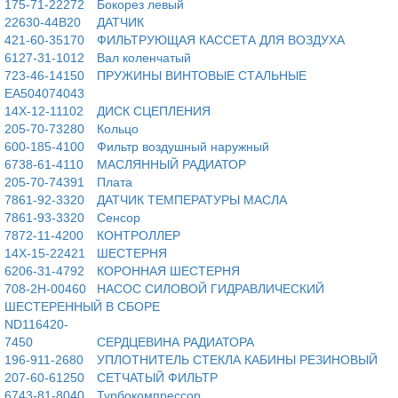
175-71-22272
Бокорез левый
22630-44B20
ДАТЧИК
421-60-35170
ФИЛЬТРУЮЩАЯ КАССЕТА ДЛЯ ВОЗДУХА
6127-31-1012
Вал коленчатый
723-46-14150
ПРУЖИНЫ ВИНТОВЫЕ СТАЛЬНЫЕ
EA504074043
14X-12-11102
ДИСК СЦЕПЛЕНИЯ
205-70-73280
Кольцо
600-185-4100
Фильтр воздушный наружный
6738-61-4110
МАСЛЯННЫЙ РАДИАТОР
205-70-74391
Плата
7861-92-3320
ДАТЧИК ТЕМПЕРАТУРЫ МАСЛА
7861-93-3320
Сенсор
7872-11-4200
КОНТРОЛЛЕР
14X-15-22421
ШЕСТЕРНЯ
6206-31-4792
КОРОННАЯ ШЕСТЕРНЯ
708-2H-00460
НАСОС СИЛОВОЙ ГИДРАВЛИЧЕСКИЙ
ШЕСТЕРЕННЫЙ В СБОРЕ
ND116420-
7450
СЕРДЦЕВИНА РАДИАТОРА
196-911-2680
УПЛОТНИТЕЛЬ СТЕКЛА КАБИНЫ РЕЗИНОВЫЙ
207-60-61250
СЕТЧАТЫЙ ФИЛЬТР
6743-81-8040
Турбокомпрессор