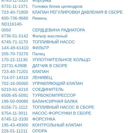
6743-11-3320
Форсунка
6731-11-1371
Головка блока цилиндров
723-40-71800
КЛАПАН РЕГУЛИРОВКИ ДАВЛЕНИЯ В СБОРЕ
600-736-9680
Ремень
ND116140-
0050
СЕРДЦЕВИНА РАДИАТОРА
6736-51-5142
Фильтр масляный
6745-71-1170
ТОПЛИВНЫЙ НАСОС
14X-49-61410
ФИЛЬТР
205-70-73270
Палец
170-22-11130
УПЛОТНИТЕЛЬНОЕ КОЛЬЦО
23731-6J90B
ДАТЧИК В СБОРЕ
723-40-71201
КЛАПАН
714-07-14310
ЛЕНИВЕЦ
702-16-05060
УПРАВЛЯЮЩИЙ КЛАПАН
6210-61-6210
СОЕДИНИТЕЛЬ
6505-65-5091
ТУРБОКОМПРЕССОР
198-50-00080
БАЛАНСИРНАЯ БАЛКА
6156-71-1112
ТОПЛИВНЫЙ НАСОС В СБОРЕ
6754-11-3011
НАСОС-ФОРСУНКИ В СБОРЕ
6745-12-3100
ФОРСУНКА
195-43-49300
КОНТРОЛЬНЫЙ КЛАПАН
226-01-11211
ОПОРА