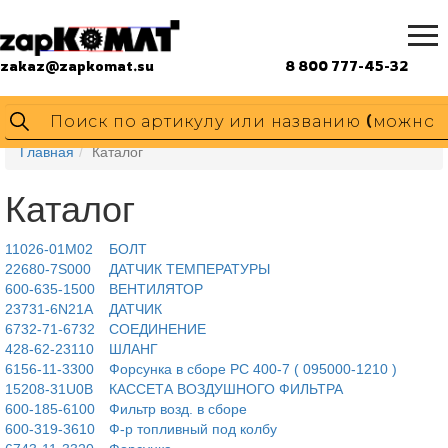
zakaz@zapkomat.su
8 800 777-45-32
Главная
Каталог
Каталог
11026-01M02
БОЛТ
22680-7S000
ДАТЧИК ТЕМПЕРАТУРЫ
600-635-1500
ВЕНТИЛЯТОР
23731-6N21A
ДАТЧИК
6732-71-6732
СОЕДИНЕНИЕ
428-62-23110
ШЛАНГ
6156-11-3300
Форсунка в сборе PC 400-7 ( 095000-1210 )
15208-31U0B
КАССЕТА ВОЗДУШНОГО ФИЛЬТРА
600-185-6100
Фильтр возд. в сборе
600-319-3610
Ф-р топливный под колбу