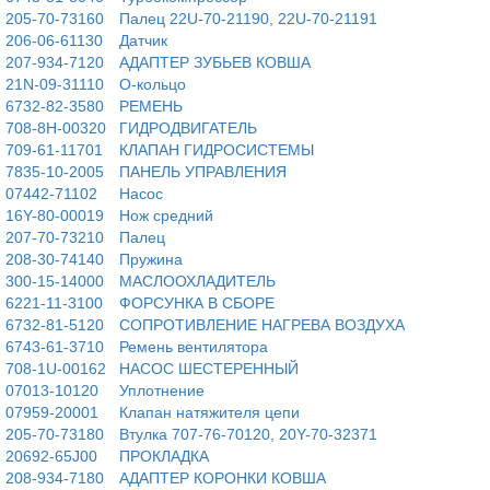
205-70-73160
Палец 22U-70-21190, 22U-70-21191
206-06-61130
Датчик
207-934-7120
АДАПТЕР ЗУБЬЕВ КОВША
21N-09-31110
О-кольцо
6732-82-3580
РЕМЕНЬ
708-8H-00320
ГИДРОДВИГАТЕЛЬ
709-61-11701
КЛАПАН ГИДРОСИСТЕМЫ
7835-10-2005
ПАНЕЛЬ УПРАВЛЕНИЯ
07442-71102
Насос
16Y-80-00019
Нож средний
207-70-73210
Палец
208-30-74140
Пружина
300-15-14000
МАСЛООХЛАДИТЕЛЬ
6221-11-3100
ФОРСУНКА В СБОРЕ
6732-81-5120
СОПРОТИВЛЕНИЕ НАГРЕВА ВОЗДУХА
6743-61-3710
Ремень вентилятора
708-1U-00162
НАСОС ШЕСТЕРЕННЫЙ
07013-10120
Уплотнение
07959-20001
Клапан натяжителя цепи
205-70-73180
Втулка 707-76-70120, 20Y-70-32371
20692-65J00
ПРОКЛАДКА
208-934-7180
АДАПТЕР КОРОНКИ КОВША