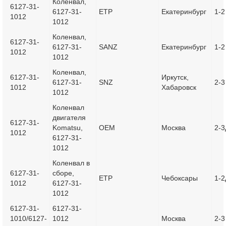
Коленвал,
6127-31-
6127-31-
ETP
Екатеринбург
1-2
1012
1012
Коленвал,
6127-31-
6127-31-
SANZ
Екатеринбург
1-2
1012
1012
Коленвал,
6127-31-
Иркутск,
6127-31-
SNZ
2-3
1012
Хабаровск
1012
Коленвал
двигателя
6127-31-
Komatsu,
OEM
Москва
2-3
1012
6127-31-
1012
Коленвал в
6127-31-
сборе,
ETP
Чебоксары
1-2
1012
6127-31-
1012
6127-31-
6127-31-
1010/6127-
1012
Москва
2-3