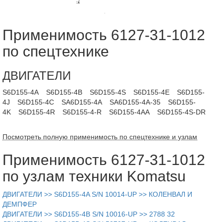
Применимость 6127-31-1012
по спецтехнике
ДВИГАТЕЛИ
S6D155-4A
S6D155-4B
S6D155-4S
S6D155-4E
S6D155-
4J
S6D155-4C
SA6D155-4A
SA6D155-4A-35
S6D155-
4K
S6D155-4R
S6D155-4-R
S6D155-4AA
S6D155-4S-DR
Посмотреть полную применимость по спецтехнике и узлам
Применимость 6127-31-1012
по узлам техники Komatsu
ДВИГАТЕЛИ >> S6D155-4A S/N 10014-UP >> КОЛЕНВАЛ И
ДЕМПФЕР
ДВИГАТЕЛИ >> S6D155-4B S/N 10016-UP >> 2788 32