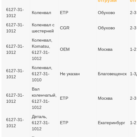
отгрузки
от
6127-31-
Коленвал
ETP
Обухово
2-3
1012
6127-31-
Коленвал с
CGR
Обухово
2-3
1012
шестерней
Коленвал,
6127-31-
Komatsu,
OEM
Москва
1-2
1012
6127-31-
1012
Коленвал,
6127-31-
6127-31-
Не указан
Благовещенск
1-3
1012
1010
Вал
6127-31-
коленчатый,
ETP
Москва
2-3
1012
6127-31-
1012
Деталь,
6127-31-
6127-31-
ETP
Екатеринбург
1-2
1012
1012