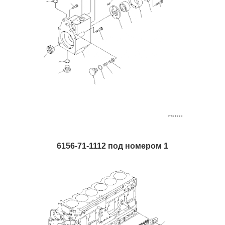
6156-71-1112 под номером 1