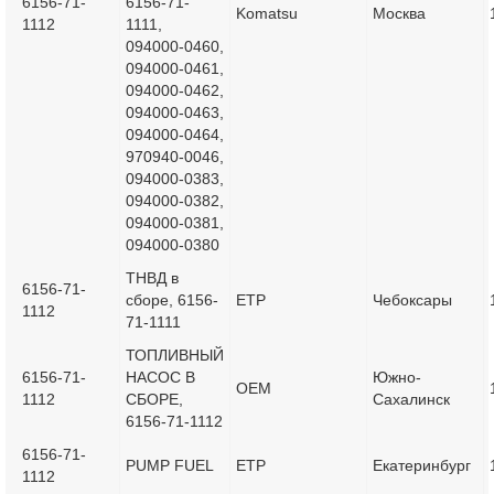
6156-71-
6156-71-
Komatsu
Москва
1112
1111,
094000-0460,
094000-0461,
094000-0462,
094000-0463,
094000-0464,
970940-0046,
094000-0383,
094000-0382,
094000-0381,
094000-0380
ТНВД в
6156-71-
сборе, 6156-
ETP
Чебоксары
1112
71-1111
ТОПЛИВНЫЙ
6156-71-
НАСОС В
Южно-
OEM
1112
СБОРЕ,
Сахалинск
6156-71-1112
6156-71-
PUMP FUEL
ETP
Екатеринбург
1112