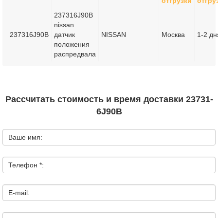
отгрузки
отгру
237316J90B
nissan
237316J90B
датчик
NISSAN
Москва
1-2 дн
положения
распредвала
Рассчитать стоимость и время доставки 23731-
6J90B
Ваше имя:
Телефон *:
E-mail: