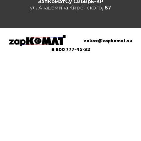
ЗапКоматСу Сибирь-КР
ул. Академика Киренского, 87
zakaz@zapkomat.su
8 800 777-45-32