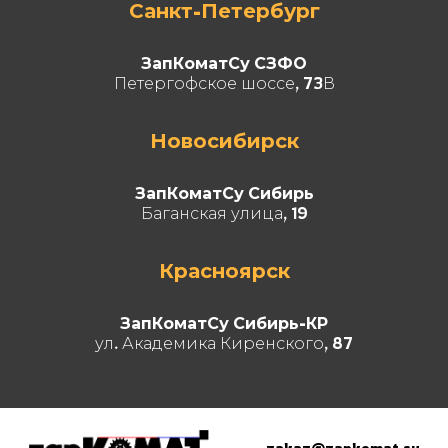
Санкт-Петербург
ЗапКоматСу СЗФО
Петергофское шоссе, 73В
Новосибирск
ЗапКоматСу Сибирь
Баганская улица, 19
Красноярск
ЗапКоматСу Сибирь-КР
ул. Академика Киренского, 87
zakaz@zapkomat.su