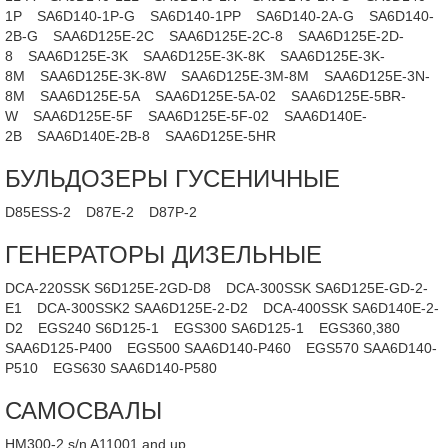
1P
SA6D140-1P-G
SA6D140-1PP
SA6D140-2A-G
SA6D140-
2B-G
SAA6D125E-2C
SAA6D125E-2C-8
SAA6D125E-2D-
8
SAA6D125E-3K
SAA6D125E-3K-8K
SAA6D125E-3K-
8M
SAA6D125E-3K-8W
SAA6D125E-3M-8M
SAA6D125E-3N-
8M
SAA6D125E-5A
SAA6D125E-5A-02
SAA6D125E-5BR-
W
SAA6D125E-5F
SAA6D125E-5F-02
SAA6D140E-
2B
SAA6D140E-2B-8
SAA6D125E-5HR
БУЛЬДОЗЕРЫ ГУСЕНИЧНЫЕ
D85ESS-2
D87E-2
D87P-2
ГЕНЕРАТОРЫ ДИЗЕЛЬНЫЕ
DCA-220SSK S6D125E-2GD-D8
DCA-300SSK SA6D125E-GD-2-
E1
DCA-300SSK2 SAA6D125E-2-D2
DCA-400SSK SA6D140E-2-
D2
EGS240 S6D125-1
EGS300 SA6D125-1
EGS360,380
SAA6D125-P400
EGS500 SAA6D140-P460
EGS570 SAA6D140-
P510
EGS630 SAA6D140-P580
САМОСВАЛЫ
HM300-2 s/n A11001 and up