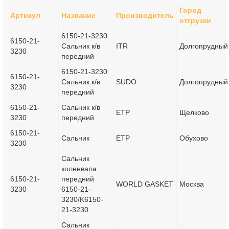
Город
Артикул
Название
Производитель
отгрузки
6150-21-3230
6150-21-
Сальник к/в
ITR
Долгопрудный
3230
передний
6150-21-3230
6150-21-
Сальник к/в
SUDO
Долгопрудный
3230
передний
6150-21-
Сальник к/в
ETP
Щелково
3230
передний
6150-21-
Сальник
ETP
Обухово
3230
Сальник
коленвала
6150-21-
передний
WORLD GASKET
Москва
3230
6150-21-
3230/K6150-
21-3230
Сальник