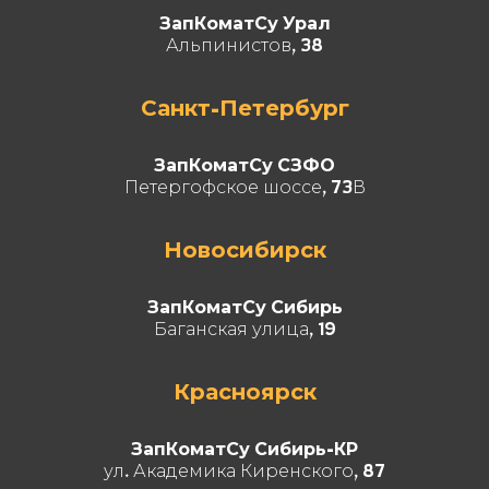
ЗапКоматСу Урал
Альпинистов, 38
Санкт-Петербург
ЗапКоматСу СЗФО
Петергофское шоссе, 73В
Новосибирск
ЗапКоматСу Сибирь
Баганская улица, 19
Красноярск
ЗапКоматСу Сибирь-КР
ул. Академика Киренского, 87