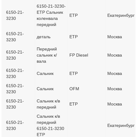
6150-21-3230-
6150-21-
ETP Сальник
ETP
Екатеринбург
3230
коленвала
передний
6150-21-
деталь
ETP
Москва
3230
Передний
6150-21-
сальник к/
FP Diesel
Москва
3230
вала
6150-21-
Сальник
ETP
Москва
3230
6150-21-
Сальник
OFM
Москва
3230
6150-21-
Сальник к/в
ETP
Москва
3230
передний
Сальник к/в
6150-21-
передний
Екатеринбург
3230
6150-21-3230
ETP