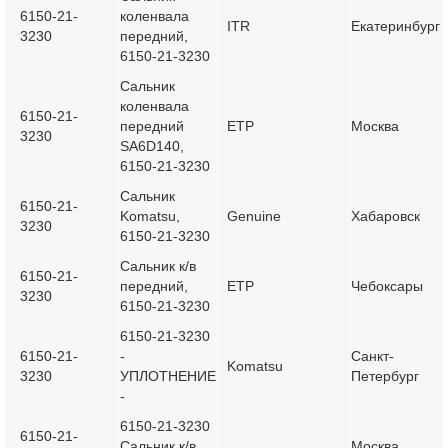
6150-21-
коленвала
ITR
Екатеринбург
3230
передний,
6150-21-3230
Сальник
коленвала
6150-21-
передний
ETP
Москва
3230
SA6D140,
6150-21-3230
Сальник
6150-21-
Komatsu,
Genuine
Хабаровск
3230
6150-21-3230
Сальник к/в
6150-21-
передний,
ETP
Чебоксары
3230
6150-21-3230
6150-21-3230
6150-21-
-
Санкт-
Komatsu
3230
УПЛОТНЕНИЕ
Петербург
-
6150-21-3230
6150-21-
Сальник к/в
Москва