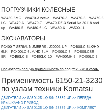
ПОГРУЗЧИКИ КОЛЕСНЫЕ
WA450-3MC
WA470-3 Active
WA470-3
WA470-5
WA470-6
LC
WA470-6
WA470-7
WA470-DZ-3 Serial No.20118 and
up
WA480-5
WA480-6 LC
WA480-6
WA500-1L
ЭКСКАВАТОРЫ
PC400-7 SERIAL NUMBERS : J20001-UP
PC400LC-6LK/HD-
6LK
PC400LC-6LM/HD-6LM
PC400LC-8
PC400LCSE-
8R
PC450LC-8
PC490LC-10
PW400MH-6
PC400LC-5
Посмотреть полную применимость по спецтехнике и узлам
Применимость 6150-21-3230
по узлам техники Komatsu
ДВИГАТЕЛИ >> SA6D125-1Q S/N 28389-UP >> ПЕРЕДН.
КРЫШКАAND ПРИВОД
ДВИГАТЕЛИ >> SA6D125-1Q S/N 28389-UP >> КОМПЛЕКТ