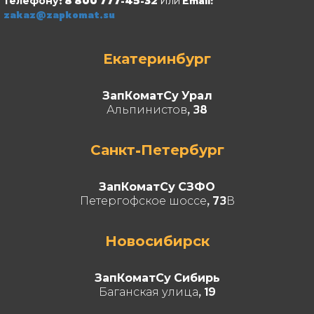
телефону: 8 800 777-45-32
Или Email:
zakaz@zapkomat.su
Екатеринбург
ЗапКоматСу Урал
Альпинистов, 38
Санкт-Петербург
ЗапКоматСу СЗФО
Петергофское шоссе, 73В
Новосибирск
ЗапКоматСу Сибирь
Баганская улица, 19