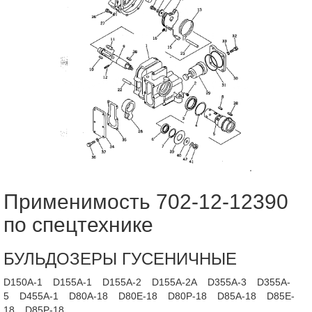
Применимость 702-12-12390
по спецтехнике
БУЛЬДОЗЕРЫ ГУСЕНИЧНЫЕ
D150A-1
D155A-1
D155A-2
D155A-2A
D355A-3
D355A-
5
D455A-1
D80A-18
D80E-18
D80P-18
D85A-18
D85E-
18
D85P-18