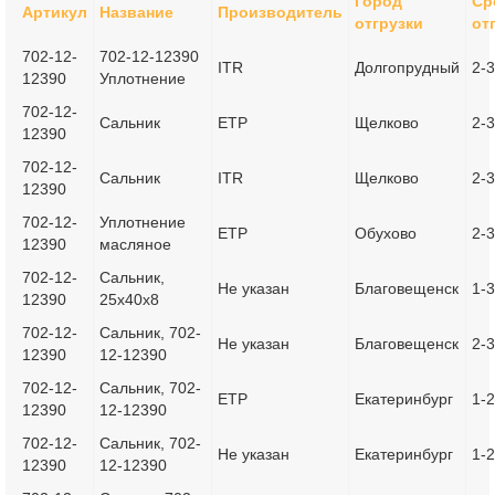
Город
Ср
Артикул
Название
Производитель
отгрузки
от
702-12-
702-12-12390
ITR
Долгопрудный
2-3
12390
Уплотнение
702-12-
Сальник
ETP
Щелково
2-3
12390
702-12-
Сальник
ITR
Щелково
2-3
12390
702-12-
Уплотнение
ETP
Обухово
2-3
12390
масляное
702-12-
Сальник,
Не указан
Благовещенск
1-
12390
25x40x8
702-12-
Сальник, 702-
Не указан
Благовещенск
2-3
12390
12-12390
702-12-
Сальник, 702-
ETP
Екатеринбург
1-2
12390
12-12390
702-12-
Сальник, 702-
Не указан
Екатеринбург
1-
12390
12-12390