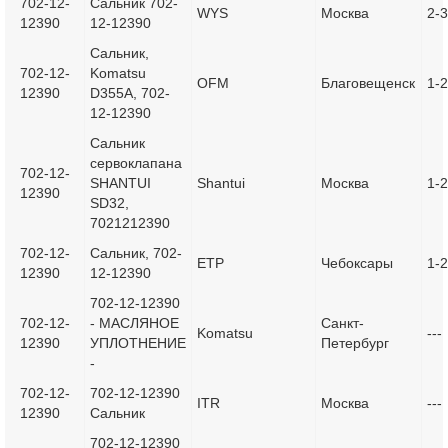
702-12-
Сальник 702-
WYS
Москва
2-
12390
12-12390
Сальник,
702-12-
Komatsu
OFM
Благовещенск
1-2
12390
D355A, 702-
12-12390
Сальник
сервоклапана
702-12-
SHANTUI
Shantui
Москва
1-
12390
SD32,
7021212390
702-12-
Сальник, 702-
ETP
Чебоксары
1-
12390
12-12390
702-12-12390
702-12-
- МАСЛЯНОЕ
Санкт-
Komatsu
---
12390
УПЛОТНЕНИЕ
Петербург
-
702-12-
702-12-12390
ITR
Москва
---
12390
Сальник
702-12-12390