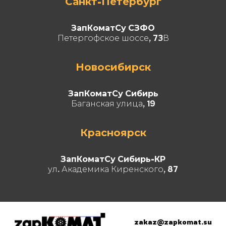
Санкт-Петербург
ЗапКоматСу СЗФО
Петергофское шоссе, 73В
Новосибирск
ЗапКоматСу Сибирь
Баганская улица, 19
Красноярск
ЗапКоматСу Сибирь-КР
ул. Академика Киренского, 87
zakaz@zapkomat.su