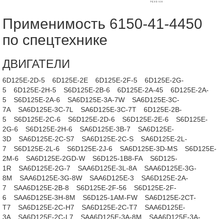
Применимость 6150-41-4450
по спецтехнике
ДВИГАТЕЛИ
6D125E-2D-5
6D125E-2E
6D125E-2F-5
6D125E-2G-
5
6D125E-2H-5
S6D125E-2B-6
6D125E-2A-45
6D125E-2A-
5
S6D125E-2A-6
SA6D125E-3A-7W
SA6D125E-3C-
7A
SA6D125E-3C-7L
SA6D125E-3C-7T
6D125E-2B-
5
S6D125E-2C-6
S6D125E-2D-6
S6D125E-2E-6
S6D125E-
2G-6
S6D125E-2H-6
SA6D125E-3B-7
SA6D125E-
3D
SA6D125E-2C-S7
SA6D125E-2C-S
SA6D125E-2L-
7
S6D125E-2L-6
S6D125E-2J-6
SA6D125E-3D-MS
S6D125E-
2M-6
SA6D125E-2GD-W
S6D125-1B8-FA
S6D125-
1R
SA6D125E-2G-7
SAA6D125E-3L-8A
SAA6D125E-3G-
8M
SAA6D125E-3G-8W
SAA6D125E-3
SA6D125E-2A-
7
SAA6D125E-2B-8
S6D125E-2F-56
S6D125E-2F-
6
SAA6D125E-3H-8M
S6D125-1AM-FW
SA6D125E-2CT-
T7
SA6D125E-2C-H7
SA6D125E-2C-T7
SAA6D125E-
3A
SA6D125E-2C-L7
SAA6D125E-3A-8M
SAA6D125E-3A-