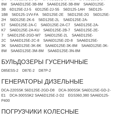
8W
SAA6D125E-3B-8M
SAA6D125E-3B-8W
SAA6D125E-
3B
6D125E-2J-5
6D125E-2J-S5
S6D125-1AH
S6D125-
1B8
S6D125-1VV-FA
S6D125E-2E
S6D125E-2G
S6D125E-
2H
S6D125E-2K-6
S6D125E-2L
SA6D125E-2A-
57
SA6D125E-2A-C
SA6D125E-2A-C7
SA6D125E-2A-
K7
SA6D125E-2A-KU
SA6D125E-2B-7
SA6D125E-2E-
7
SA6D125E-2GD-W7
SA6D125E-2L
SAA6D125E-
2C
SAA6D125E-2C-8
SAA6D125E-2D-8
SAA6D125E-
3K
SAA6D125E-3K-8K
SAA6D125E-3K-8M
SAA6D125E-3K-
8W
SAA6D125E-3M-8M
SAA6D125E-3N-8M
БУЛЬДОЗЕРЫ ГУСЕНИЧНЫЕ
D85ESS-2
D87E-2
D87P-2
ГЕНЕРАТОРЫ ДИЗЕЛЬНЫЕ
DCA-220SSK S6D125E-2GD-D8
DCA-300SSK SA6D125E-GD-2-
E1
DCA-300SSK2 SAA6D125E-2-D2
EGS360,380 SAA6D125-
P400
ПОГРУЗЧИКИ КОЛЕСНЫЕ