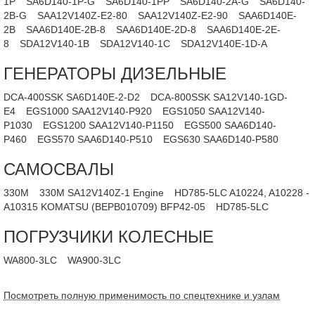
1P
SA6D140-1P-G
SA6D140-1PP
SA6D140-2A-G
SA6D140-
2B-G
SAA12V140Z-E2-80
SAA12V140Z-E2-90
SAA6D140E-
2B
SAA6D140E-2B-8
SAA6D140E-2D-8
SAA6D140E-2E-
8
SDA12V140-1B
SDA12V140-1C
SDA12V140E-1D-A
ГЕНЕРАТОРЫ ДИЗЕЛЬНЫЕ
DCA-400SSK SA6D140E-2-D2
DCA-800SSK SA12V140-1GD-
E4
EGS1000 SAA12V140-P920
EGS1050 SAA12V140-
P1030
EGS1200 SAA12V140-P1150
EGS500 SAA6D140-
P460
EGS570 SAA6D140-P510
EGS630 SAA6D140-P580
САМОСВАЛЫ
330M
330M SA12V140Z-1 Engine
HD785-5LC A10224, A10228 -
A10315 KOMATSU (BEPB010709) BFP42-05
HD785-5LC
ПОГРУЗЧИКИ КОЛЕСНЫЕ
WA800-3LC
WA900-3LC
Посмотреть полную применимость по спецтехнике и узлам