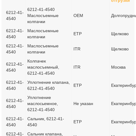
отгрузки
6212-41-4540
6212-41-
Маслосъемные
OEM
Долгопрудн
4540
колпачки
6212-41-
Маслосъемные
ETP
Щелково
4540
колпачки
6212-41-
Маслосъемные
ITR
Щелково
4540
колпачки
Колпачек
6212-41-
маслосъемный,
ITR
Москва
4540
6212-41-4540
6212-41-
Уплотнение клапана,
ETP
Екатеринбур
4540
6212-41-4540
Уплотнение
6212-41-
маслосьемное,
Не указан
Екатеринбур
4540
6212-41-4540
6212-41-
Сальник, 6212-41-
ETP
Екатеринбур
4540
4540
6212-41-
Сальник клапана,