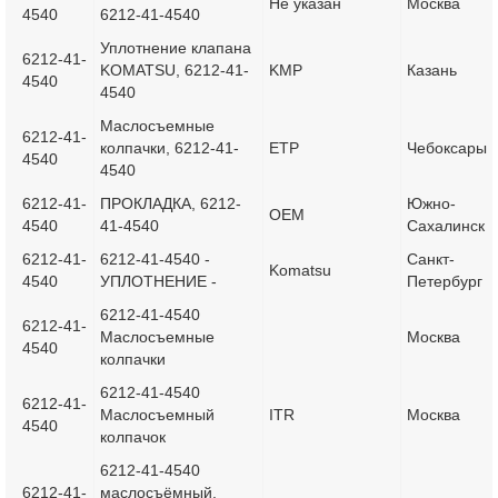
Не указан
Москва
4540
6212-41-4540
Уплотнение клапана
6212-41-
KOMATSU, 6212-41-
KMP
Казань
4540
4540
Маслосъемные
6212-41-
колпачки, 6212-41-
ETP
Чебоксары
4540
4540
6212-41-
ПРОКЛАДКА, 6212-
Южно-
OEM
4540
41-4540
Сахалинск
6212-41-
6212-41-4540 -
Санкт-
Komatsu
4540
УПЛОТНЕНИЕ -
Петербург
6212-41-4540
6212-41-
Маслосъемные
Москва
4540
колпачки
6212-41-4540
6212-41-
Маслосъемный
ITR
Москва
4540
колпачок
6212-41-4540
6212-41-
маслосъёмный,