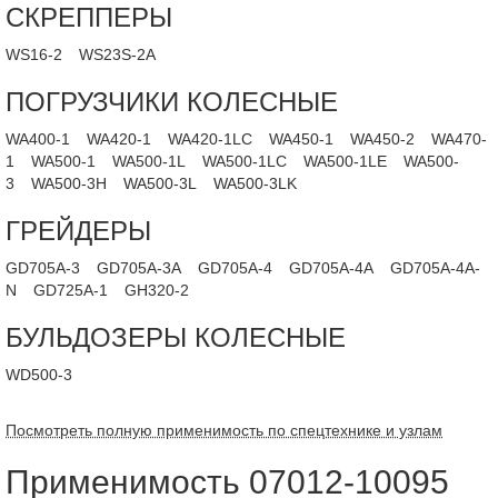
СКРЕППЕРЫ
WS16-2
WS23S-2A
ПОГРУЗЧИКИ КОЛЕСНЫЕ
WA400-1
WA420-1
WA420-1LC
WA450-1
WA450-2
WA470-
1
WA500-1
WA500-1L
WA500-1LC
WA500-1LE
WA500-
3
WA500-3H
WA500-3L
WA500-3LK
ГРЕЙДЕРЫ
GD705A-3
GD705A-3A
GD705A-4
GD705A-4A
GD705A-4A-
N
GD725A-1
GH320-2
БУЛЬДОЗЕРЫ КОЛЕСНЫЕ
WD500-3
Посмотреть полную применимость по спецтехнике и узлам
Применимость 07012-10095