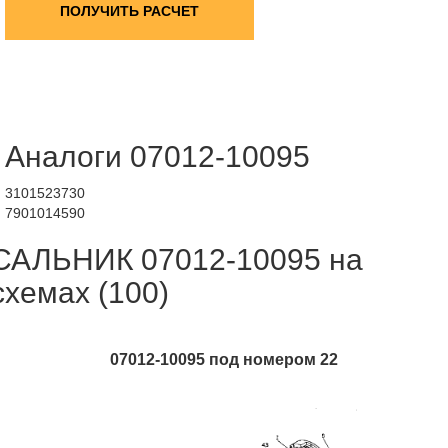
ПОЛУЧИТЬ РАСЧЕТ
Аналоги 07012-10095
3101523730
7901014590
САЛЬНИК 07012-10095 на
схемах (100)
07012-10095 под номером 22