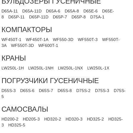
БУЛЬДОЗЕРЫ ГУСЕНИЧНЫЕ
D65A-11
D65A-11D
D65A-6
D65A-8
D65E-6
D65E-
8
D65P-11
D65P-11D
D65P-7
D65P-8
D75A-1
КОМПАКТОРЫ
WF450T-1
WF450T-1A
WF550-3D
WF550T-3
WF550T-
3A
WF550T-3D
WF600T-1
КРАНЫ
LW250L-1H
LW250L-1NH
LW250L-1NX
LW250L-1X
ПОГРУЗЧИКИ ГУСЕНИЧНЫЕ
D55S-3
D65S-6
D65S-7
D65S-8
D75S-2
D75S-3
D75S-
5
САМОСВАЛЫ
HD200-2
HD205-3
HD320-2
HD320-3
HD325-2
HD325-
3
HD325-5