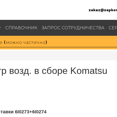
zakaz@zapkom
СПРАВОЧНИК
ЗАПРОС СОТРУДНИЧЕСТВА
СЕ
р возд. в сборе Komatsu
тавки 6I0273+6I0274