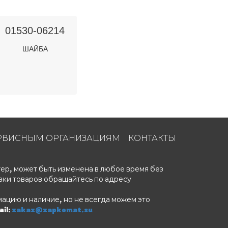
01530-06214
ШАЙБА
РВИСНЫМ ОРГАНИЗАЦИЯМ
КОНТАКТЫ
ер, может быть изменена в любое время без
вки товаров обращайтесь по адресу
ацию и наличие, но не всегда можем это
il:
zakaz@zapkomat.su