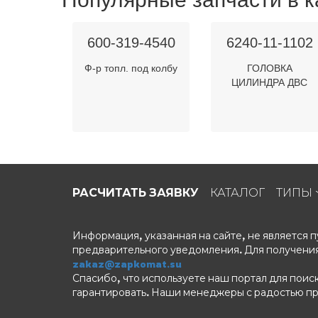
600-319-4540
6240-11-1102
Ф-р топл. под колбу
ГОЛОВКА
ЦИЛИНДРА ДВС
РАСЧИТАТЬ ЗАЯВКУ
КАТАЛОГ
ТИПЫ
Информация, указанная на сайте, не является
предварительного уведомления. Для получения
zakaz@zapkomat.su
Спасибо, что используете наш портал для поис
гарантировать. Наши менеджеры с радостью п