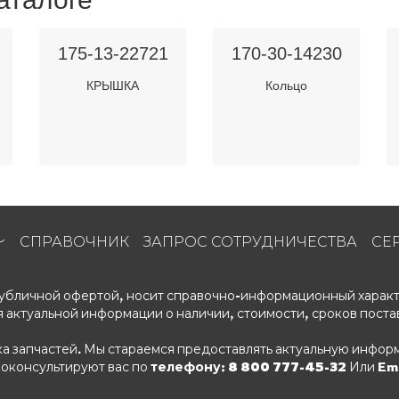
175-13-22721
170-30-14230
КРЫШКА
Кольцо
СПРАВОЧНИК
ЗАПРОС СОТРУДНИЧЕСТВА
СЕ
 публичной офертой, носит справочно-информационный характ
 актуальной информации о наличии, стоимости, сроков поста
ка запчастей. Мы стараемся предоставлять актуальную информ
роконсультируют вас по
телефону: 8 800 777-45-32
Или Ema