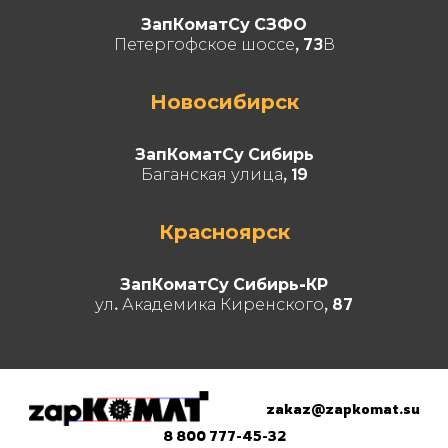
ЗапКоматСу СЗФО
Петергофское шоссе, 73В
Новосибирск
ЗапКоматСу Сибирь
Баганская улица, 19
Красноярск
ЗапКоматСу Сибирь-КР
ул. Академика Киренского, 87
zakaz@zapkomat.su
8 800 777-45-32