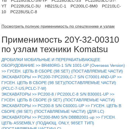
YB
PC228USLC-3N-YP
PC228USLC-3S
PC228USLC-3T-
YT
PC228USLC-3U
HB215LC-1
PC200LC-8M0
PC210LC-
10
PC228USLC-8
Посмотреть полную применимость по спецтехнике и узлам
Применимость 20Y-32-00310
по узлам техники Komatsu
ДРОБИЛКИ МОБИЛЬНЫЕ И ПЕРЕРАБАТЫВАЮЩЕЕ
ОБОРУДОВАНИЕ >> BR480RG-1 S/N 1001-UP (Overseas Version)
>> ГУСЕН. ЦЕПЬ В СБОРЕ (98 SET) (ПОСТАВЛЯЕМЫЕ ЧАСТИ)
ЭКСКАВАТОРЫ >> PC200-7/PC200LC-7 S/N C70001 AND-UP >>
ГУСЕН. ЦЕПЬ В СБОРЕ (98 SET)(ПОСТАВЛЯЕМЫЕ ЧАСТИ)
(PCLC-7-US,PCLC-7-W)
ЭКСКАВАТОРЫ >> PC200-8 / PC200LC-8 S/N B30001-UP >>
ГУСЕН. ЦЕПЬ В СБОРЕ (9 SET) (ПОСТАВЛЯЕМЫЕ ЧАСТИ)
ЭКСКАВАТОРЫ >> PC200-8 S/N C60001-UP >> ГУСЕН. ЦЕПЬ В
СБОРЕ (98 SET) (ПОСТАВЛЯЕМЫЕ ЧАСТИ) (ДЛЯ LC)
ЭКСКАВАТОРЫ >> PC200-8M0 S/N DBBB2001-up >> ГУСЕН.
ЦЕПЬ ASSEMBLY (ПОДАЮЩ. ONLY, 98SET ТИП)
(ПОСТАВЛЯЕМЫЕ ЧАСТИ)(LC)