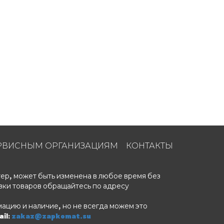
31
28
РВИСНЫМ ОРГАНИЗАЦИЯМ
КОНТАКТЫ
23
ер, может быть изменена в любое время без
вки товаров обращайтесь по адресу
ацию и наличие, но не всегда можем это
il:
zakaz@zapkomat.su