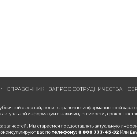
СПРАВОЧНИК
ЗАПРОС СОТРУДНИЧЕСТВА
СЕ
 публичной офертой, носит справочно-информационный характ
 актуальной информации о наличии, стоимости, сроков поста
ка запчастей. Мы стараемся предоставлять актуальную информ
роконсультируют вас по
телефону: 8 800 777-45-32
Или Ema