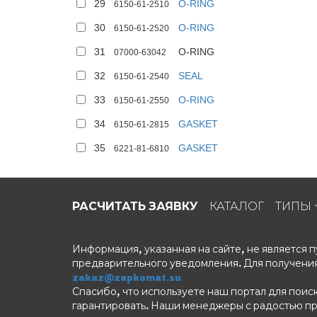
29
O-RING
6150-61-2510
30
O-RING
6150-61-2520
31
O-RING
07000-63042
32
SEAL
6150-61-2540
33
O-RING
6150-61-2550
34
GASKET
6150-61-2815
35
GASKET
6221-81-6810
РАСЧИТАТЬ ЗАЯВКУ
КАТАЛОГ
ТИПЫ
Информация, указанная на сайте, не является
предварительного уведомления. Для получения
zakaz@zapkomat.su
Спасибо, что используете наш портал для поис
гарантировать. Наши менеджеры с радостью п