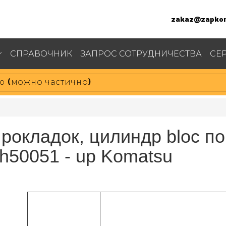
zakaz@zapkom
СПРАВОЧНИК
ЗАПРОС СОТРУДНИЧЕСТВА
СЕ
рокладок, цилиндр bloc п
h50051 - up Komatsu