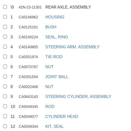
\0
REAR AXLE, ASSEMBLY
42N-23-11301
1
HOUSING
CA0146962
2
BUSH
CA0125161
3
SEAL, RING
CA0140224
4
STEERING ARM, ASSEMBLY
CA0140805
5
TIE-ROD
CA0351974
6
NUT
CA0070787
7
JOINT BALL
CA0351504
8
NUT
CA0022446
9
STEERING CYLINDER, ASSEMBLY
CA0643143
10
ROD
CA0049345
11
CYLINDER HEAD
CA0049077
12
KIT, SEAL
CA0049344