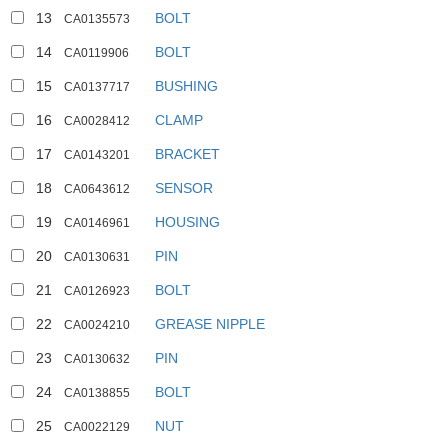
13
BOLT
CA0135573
14
BOLT
CA0119906
15
BUSHING
CA0137717
16
CLAMP
CA0028412
17
BRACKET
CA0143201
18
SENSOR
CA0643612
19
HOUSING
CA0146961
20
PIN
CA0130631
21
BOLT
CA0126923
4
22
GREASE NIPPLE
CA0024210
5
23
PIN
CA0130632
6
7
1
24
BOLT
CA0138855
25
NUT
CA0022129
1