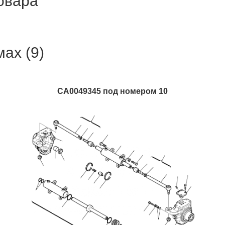
товара
ах (9)
CA0049345 под номером 10