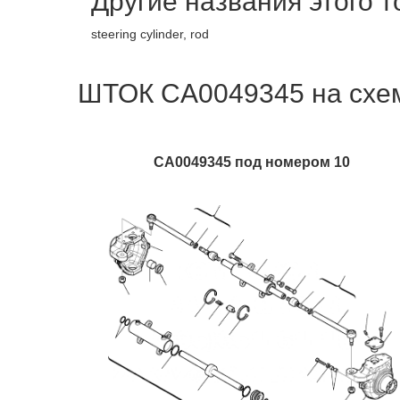
Другие названия этого 
steering cylinder, rod
ШТОК CA0049345 на схем
CA0049345 под номером 10