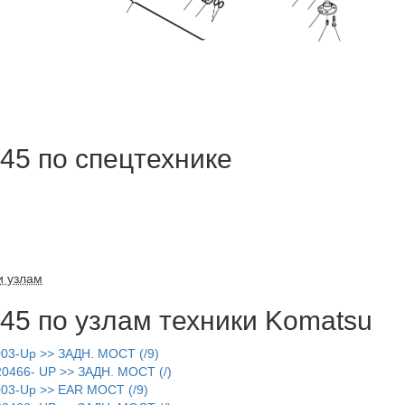
5 по спецтехнике
и узлам
5 по узлам техники Komatsu
3-Up >> ЗАДН. МОСТ (/9)
466- UP >> ЗАДН. МОСТ (/)
3-Up >> EAR МОСТ (/9)