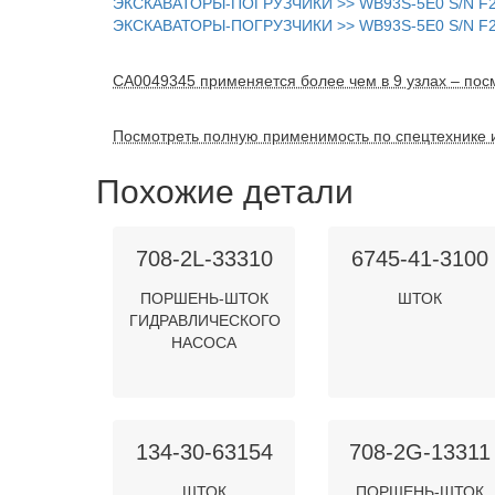
ЭКСКАВАТОРЫ-ПОГРУЗЧИКИ >> WB93S-5E0 S/N F20
ЭКСКАВАТОРЫ-ПОГРУЗЧИКИ >> WB93S-5E0 S/N F205
CA0049345 применяется более чем в 9 узлах – посм
Посмотреть полную применимость по спецтехнике 
Похожие детали
708-2L-33310
6745-41-3100
ПОРШЕНЬ-ШТОК
ШТОК
ГИДРАВЛИЧЕСКОГО
НАСОСА
134-30-63154
708-2G-13311
ШТОК
ПОРШЕНЬ-ШТОК