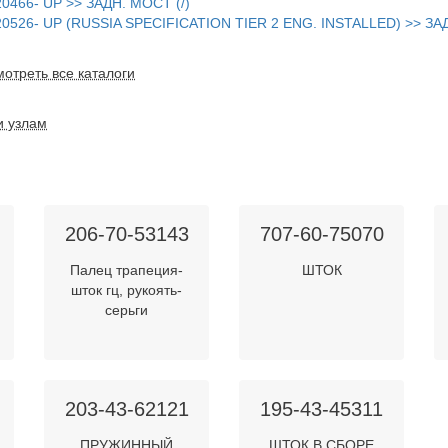
466- UP >> ЗАДН. МОСТ (/)
26- UP (RUSSIA SPECIFICATION TIER 2 ENG. INSTALLED) >> ЗАД
отреть все каталоги
и узлам
206-70-53143
707-60-75070
Палец трапеция-
ШТОК
шток гц, рукоять-
серьги
203-43-62121
195-43-45311
ПРУЖИННЫЙ
ШТОК В СБОРЕ