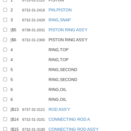
1
PISTON
6735-31-2110
2
PIN,PISTON
6732-31-2410
3
RING,SNAP
6732-31-2420
|$5
PISTON RING ASS'Y
6738-31-2031
|$6
PISTON RING ASS'Y
6732-31-2300
4
RING,TOP
4
RING,TOP
5
RING,SECOND
5
RING,SECOND
6
RING,OIL
6
RING,OIL
|$13
ROD ASS'Y
6737-32-3121
|$14
CONNECTING ROD A.
6732-31-3101
|$15
CONNECTING ROD ASS'Y
6732-31-3100