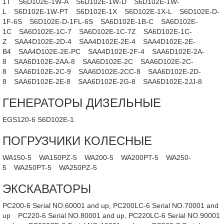
1T
S6D102E-1W-A
S6D102E-1W-D
S6D102E-1W-
L
S6D102E-1W-PT
S6D102E-1X
S6D102E-1X-L
S6D102E-D-
1F-6S
S6D102E-D-1FL-6S
SA6D102E-1B-C
SA6D102E-
1C
SA6D102E-1C-7
SA6D102E-1C-7Z
SA6D102E-1C-
Z
SAA4D102E-2D-4
SAA4D102E-2E-4
SAA4D102E-2E-
B4
SAA4D102E-2E-PC
SAA4D102E-2F-4
SAA6D102E-2A-
8
SAA6D102E-2AA-8
SAA6D102E-2C
SAA6D102E-2C-
8
SAA6D102E-2C-9
SAA6D102E-2CC-8
SAA6D102E-2D-
8
SAA6D102E-2E-8
SAA6D102E-2G-8
SAA6D102E-2JJ-8
ГЕНЕРАТОРЫ ДИЗЕЛЬНЫЕ
EGS120-6 S6D102E-1
ПОГРУЗЧИКИ КОЛЕСНЫЕ
WA150-5
WA150PZ-5
WA200-5
WA200PT-5
WA250-
5
WA250PT-5
WA250PZ-5
ЭКСКАВАТОРЫ
PC200-6 Serial NO.60001 and up, PC200LC-6 Serial NO.70001 and
up
PC220-6 Serial NO.80001 and up, PC220LC-6 Serial NO.90001