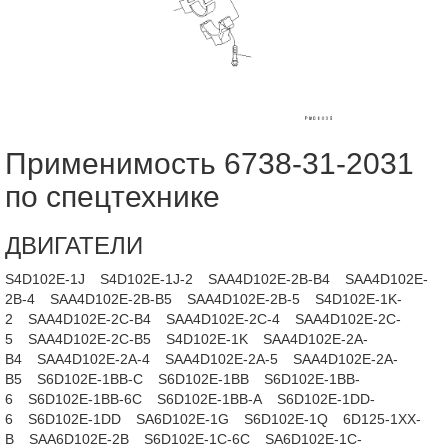
Применимость 6738-31-2031
по спецтехнике
ДВИГАТЕЛИ
S4D102E-1J
S4D102E-1J-2
SAA4D102E-2B-B4
SAA4D102E-
2B-4
SAA4D102E-2B-B5
SAA4D102E-2B-5
S4D102E-1K-
2
SAA4D102E-2C-B4
SAA4D102E-2C-4
SAA4D102E-2C-
5
SAA4D102E-2C-B5
S4D102E-1K
SAA4D102E-2A-
B4
SAA4D102E-2A-4
SAA4D102E-2A-5
SAA4D102E-2A-
B5
S6D102E-1BB-C
S6D102E-1BB
S6D102E-1BB-
6
S6D102E-1BB-6C
S6D102E-1BB-A
S6D102E-1DD-
6
S6D102E-1DD
SA6D102E-1G
S6D102E-1Q
6D125-1XX-
B
SAA6D102E-2B
S6D102E-1C-6C
SA6D102E-1C-