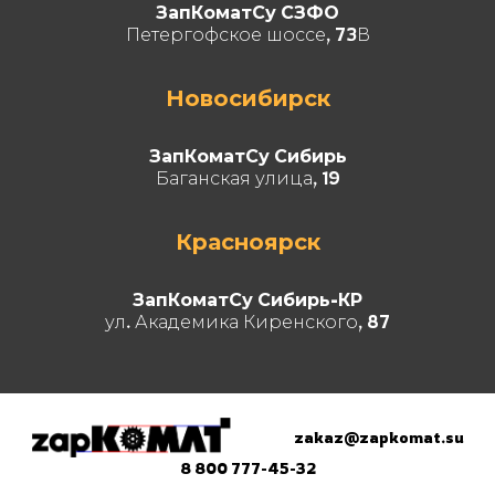
ЗапКоматСу СЗФО
Петергофское шоссе, 73В
Новосибирск
ЗапКоматСу Сибирь
Баганская улица, 19
Красноярск
ЗапКоматСу Сибирь-КР
ул. Академика Киренского, 87
zakaz@zapkomat.su
8 800 777-45-32