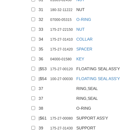
01803-02430
31
NUT
180-32-11222
32
O-RING
07000-05315
33
NUT
175-27-22150
34
COLLAR
175-27-31410
35
SPACER
175-27-31420
36
KEY
04000-01580
|$53
FLOATING SEAL ASS'Y
175-27-00120
|$54
FLOATING SEAL ASS'Y
100-27-00030
37
RING,SEAL
37
RING,SEAL
38
O-RING
|$61
SUPPORT ASS'Y
175-27-00080
39
SUPPORT
175-27-31430