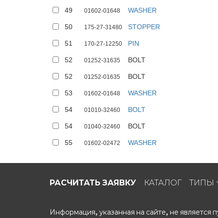
49
WASHER
01602-01648
50
STOPPER
175-27-31480
51
PIN
170-27-12250
52
BOLT
01252-31635
52
BOLT
01252-01635
53
WASHER
01602-01648
54
BOLT
01010-32460
54
BOLT
01040-32460
55
WASHER
01602-02472
РАСЧИТАТЬ ЗАЯВКУ
КАТАЛОГ
ТИПЫ
Информация, указанная на сайте, не является