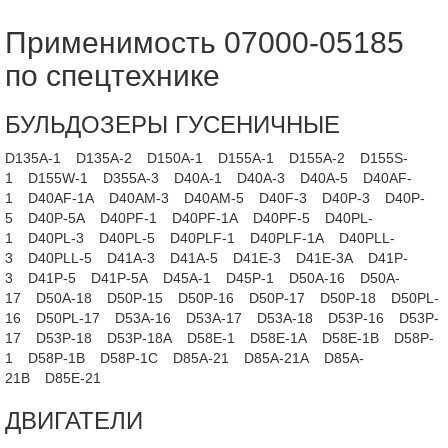
Применимость 07000-05185
по спецтехнике
БУЛЬДОЗЕРЫ ГУСЕНИЧНЫЕ
D135A-1
D135A-2
D150A-1
D155A-1
D155A-2
D155S-
1
D155W-1
D355A-3
D40A-1
D40A-3
D40A-5
D40AF-
1
D40AF-1A
D40AM-3
D40AM-5
D40F-3
D40P-3
D40P-
5
D40P-5A
D40PF-1
D40PF-1A
D40PF-5
D40PL-
1
D40PL-3
D40PL-5
D40PLF-1
D40PLF-1A
D40PLL-
3
D40PLL-5
D41A-3
D41A-5
D41E-3
D41E-3A
D41P-
3
D41P-5
D41P-5A
D45A-1
D45P-1
D50A-16
D50A-
17
D50A-18
D50P-15
D50P-16
D50P-17
D50P-18
D50PL-
16
D50PL-17
D53A-16
D53A-17
D53A-18
D53P-16
D53P-
17
D53P-18
D53P-18A
D58E-1
D58E-1A
D58E-1B
D58P-
1
D58P-1B
D58P-1C
D85A-21
D85A-21A
D85A-
21B
D85E-21
ДВИГАТЕЛИ