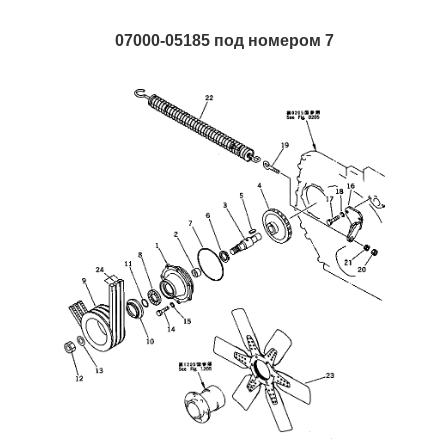
07000-05185 под номером 7