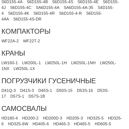
S6D155-4A
S6D155-4B
S6D155-4S
S6D155-4E
S6D155-
4J
S6D155-4C
SA6D155-4A
SA6D155-4A-35
S4D155-
4
S6D155-4K
S6D155-4R
S6D155-4-R
S6D155-
4AA
S6D155-4S-DR
КОМПАКТОРЫ
WF22A-2
WF22T-2
КРАНЫ
LW160-1
LW200L-1
LW250L-1H
LW250L-1NH
LW250L-
1NX
LW250L-1X
ПОГРУЗЧИКИ ГУСЕНИЧНЫЕ
D41Q-3
D41S-3
D45S-1
D50S-15
D53S-16
D53S-
17
D57S-1
D57S-1B
САМОСВАЛЫ
HD180-4
HD200-2
HD200D-3
HD205-3
HD325-5
HD325-
6
HD325-6W
HD405-6
HD465-3
HD465-5
HD605-5