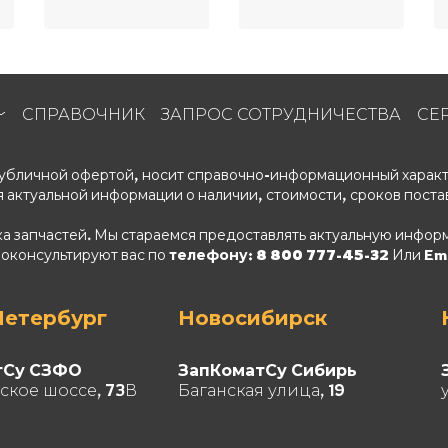
СПРАВОЧНИК
ЗАПРОС СОТРУДНИЧЕСТВА
СЕ
 публичной офертой, носит справочно-информационный характ
 актуальной информации о наличии, стоимости, сроков поста
ка запчастей. Мы стараемся предоставлять актуальную информ
роконсультируют вас по
телефону: 8 800 777-45-32
Или Ema
Петербург
Новосибирск
тСу СЗФО
ЗапКоматСу Сибирь
ское шоссе, 73В
Баганская улица, 19