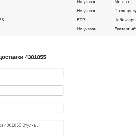
Не указан
Москва
Не указан
По запрос
55
ETP
Чебоксар
Не указан
Екатеринб
доставки 4381855