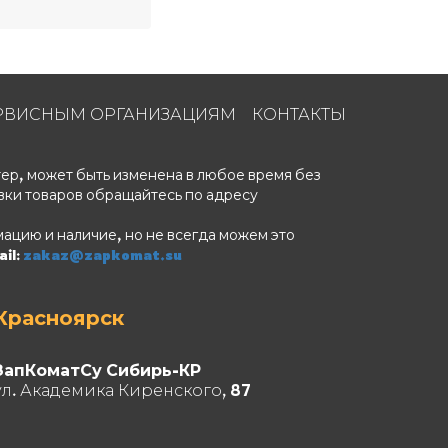
РВИСНЫМ ОРГАНИЗАЦИЯМ
КОНТАКТЫ
ер, может быть изменена в любое время без
вки товаров обращайтесь по адресу
ацию и наличие, но не всегда можем это
il:
zakaz@zapkomat.su
Красноярск
ЗапКоматСу Сибирь-КР
ул. Академика Киренского, 87