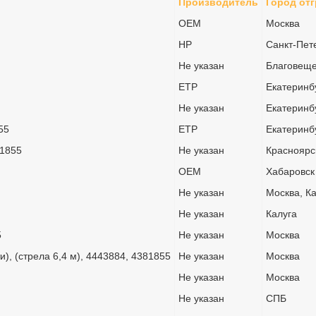
Производитель
Город отг
OEM
Москва
HP
Санкт-Пет
Не указан
Благовеще
ETP
Екатеринб
Не указан
Екатеринб
55
ETP
Екатеринб
81855
Не указан
Красноярс
OEM
Хабаровск
Не указан
Москва, К
Не указан
Калуга
5
Не указан
Москва
и), (стрела 6,4 м), 4443884, 4381855
Не указан
Москва
Не указан
Москва
Не указан
СПБ