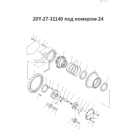
20Y-27-31140 под номером 24