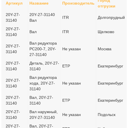
Город
Артикул
Название
Производитель
отгрузки
20Y-27-
20Y-27-31140
ITR
Долгопрудный
31140
Вал
20Y-27-
Вал
ITR
Щелково
31140
Вал редуктора
20Y-27-
PC200-7, 20Y-
Не указан
Москва
31140
27-31140
20Y-27-
Деталь, 20Y-27-
ETP
Екатеринбург
31140
31140
Вал редуктора
20Y-27-
хода, 20Y-27-
Не указан
Екатеринбург
31140
31140
20Y-27-
Вал, 20Y-27-
ETP
Екатеринбург
31140
31140
20Y-27-
Вал наружный,
Не указан
Подольск
31140
20Y-27-31140
20Y-27-
Вал, 20Y-27-