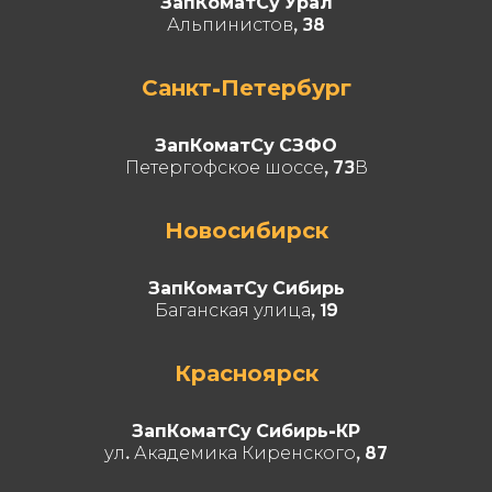
ЗапКоматСу Урал
Альпинистов, 38
Санкт-Петербург
ЗапКоматСу СЗФО
Петергофское шоссе, 73В
Новосибирск
ЗапКоматСу Сибирь
Баганская улица, 19
Красноярск
ЗапКоматСу Сибирь-КР
ул. Академика Киренского, 87