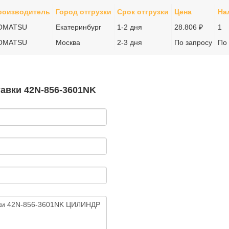
роизводитель
Город отгрузки
Срок отгрузки
Цена
На
OMATSU
Екатеринбург
1-2 дня
28.806 ₽
1
OMATSU
Москва
2-3 дня
По запросу
По
тавки 42N-856-3601NK