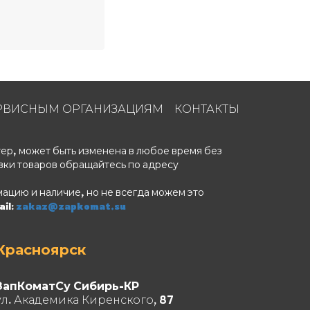
РВИСНЫМ ОРГАНИЗАЦИЯМ
КОНТАКТЫ
ер, может быть изменена в любое время без
вки товаров обращайтесь по адресу
ацию и наличие, но не всегда можем это
il:
zakaz@zapkomat.su
Красноярск
ЗапКоматСу Сибирь-КР
ул. Академика Киренского, 87