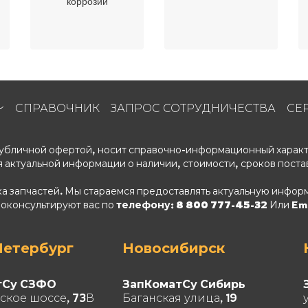
коррозии
СПРАВОЧНИК
ЗАПРОС СОТРУДНИЧЕСТВА
СЕ
 публичной офертой, носит справочно-информационный характ
 актуальной информации о наличии, стоимости, сроков поста
ка запчастей. Мы стараемся предоставлять актуальную информ
роконсультируют вас по
телефону: 8 800 777-45-32
Или Ema
Петербург
Новосибирск
тСу СЗФО
ЗапКоматСу Сибирь
ское шоссе, 73В
Баганская улица, 19