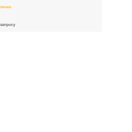
личие
 запросу