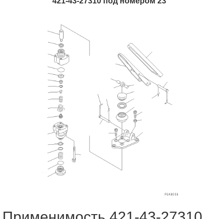
421-43-27310 под номером 23
Применимость 421-43-27310