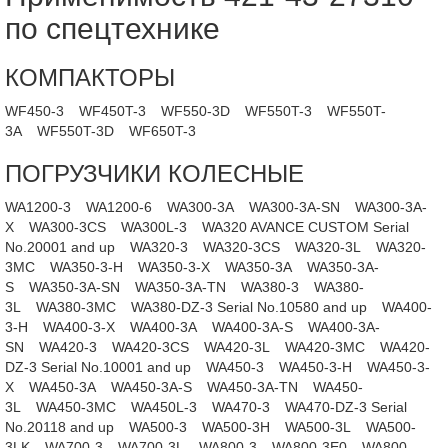
по спецтехнике
КОМПАКТОРЫ
WF450-3
WF450T-3
WF550-3D
WF550T-3
WF550T-
3A
WF550T-3D
WF650T-3
ПОГРУЗЧИКИ КОЛЕСНЫЕ
WA1200-3
WA1200-6
WA300-3A
WA300-3A-SN
WA300-3A-
X
WA300-3CS
WA300L-3
WA320 AVANCE CUSTOM Serial
No.20001 and up
WA320-3
WA320-3CS
WA320-3L
WA320-
3MC
WA350-3-H
WA350-3-X
WA350-3A
WA350-3A-
S
WA350-3A-SN
WA350-3A-TN
WA380-3
WA380-
3L
WA380-3MC
WA380-DZ-3 Serial No.10580 and up
WA400-
3-H
WA400-3-X
WA400-3A
WA400-3A-S
WA400-3A-
SN
WA420-3
WA420-3CS
WA420-3L
WA420-3MC
WA420-
DZ-3 Serial No.10001 and up
WA450-3
WA450-3-H
WA450-3-
X
WA450-3A
WA450-3A-S
WA450-3A-TN
WA450-
3L
WA450-3MC
WA450L-3
WA470-3
WA470-DZ-3 Serial
No.20118 and up
WA500-3
WA500-3H
WA500-3L
WA500-
3LK
WA700-3
WA700-3L
WA800-3
WA800-3E0
WA800-