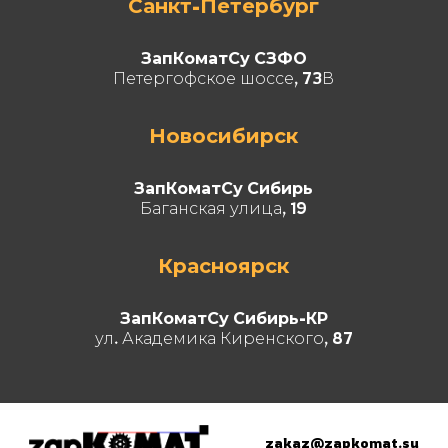
Санкт-Петербург
ЗапКоматСу СЗФО
Петергофское шоссе, 73В
Новосибирск
ЗапКоматСу Сибирь
Баганская улица, 19
Красноярск
ЗапКоматСу Сибирь-КР
ул. Академика Киренского, 87
zakaz@zapkomat.su