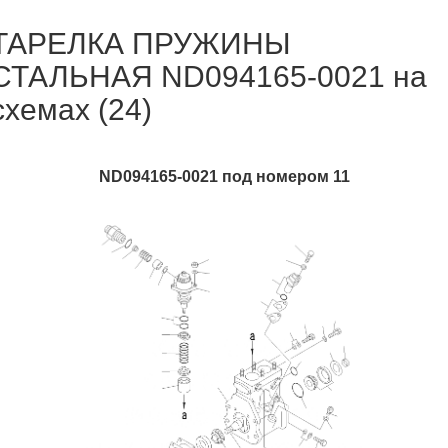
ТАРЕЛКА ПРУЖИНЫ
СТАЛЬНАЯ ND094165-0021 на
схемах (24)
ND094165-0021 под номером 11