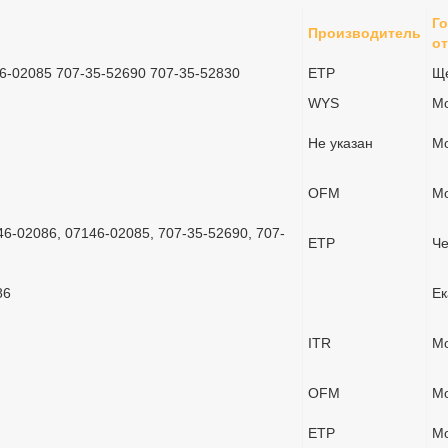
Г
Производитель
от
46-02085 707-35-52690 707-35-52830
ETP
Щ
WYS
Мо
Не указан
Мо
OFM
Мо
6-02086, 07146-02085, 707-35-52690, 707-
ETP
Че
86
Ек
ITR
Мо
OFM
Мо
ETP
Мо