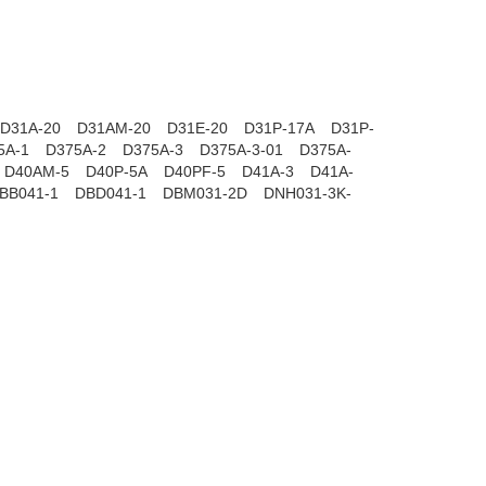
D31A-20
D31AM-20
D31E-20
D31P-17A
D31P-
5A-1
D375A-2
D375A-3
D375A-3-01
D375A-
D40AM-5
D40P-5A
D40PF-5
D41A-3
D41A-
BB041-1
DBD041-1
DBM031-2D
DNH031-3K-