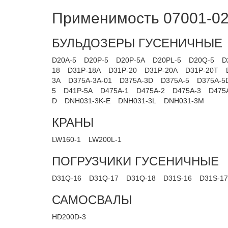
Применимость 07001-02
БУЛЬДОЗЕРЫ ГУСЕНИЧНЫЕ
D20A-5
D20P-5
D20P-5A
D20PL-5
D20Q-5
D
18
D31P-18A
D31P-20
D31P-20A
D31P-20T
3A
D375A-3A-01
D375A-3D
D375A-5
D375A-5
5
D41P-5A
D475A-1
D475A-2
D475A-3
D475
D
DNH031-3K-E
DNH031-3L
DNH031-3M
КРАНЫ
LW160-1
LW200L-1
ПОГРУЗЧИКИ ГУСЕНИЧНЫЕ
D31Q-16
D31Q-17
D31Q-18
D31S-16
D31S-17
САМОСВАЛЫ
HD200D-3