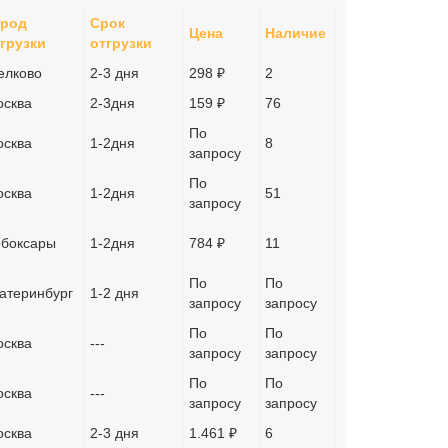
ород
Срок
Цена
Наличие
грузки
отгрузки
елково
2-3 дня
298 ₽
2
сква
2-3дня
159 ₽
76
По
сква
1-2дня
8
запросу
По
сква
1-2дня
51
запросу
боксары
1-2дня
784 ₽
11
По
По
атеринбург
1-2 дня
запросу
запросу
По
По
сква
---
запросу
запросу
По
По
сква
---
запросу
запросу
сква
2-3 дня
1.461 ₽
6