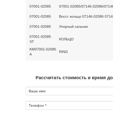
07001-02085
07001-02085/07146-02086/07146
07001-02085
Восст. кольцо 07146-02086 071
07001-02085
Упорный сальник
07001-02085
КОЛЬЦО
ST
KM07001-02085
RING
A
Рассчитать стоимость и время до
Ваше имя:
Телефон *: