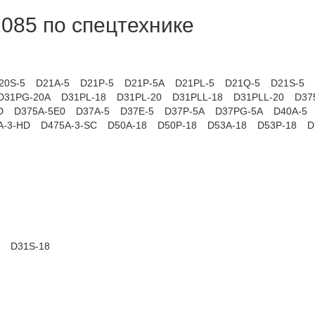
085 по спецтехнике
20S-5
D21A-5
D21P-5
D21P-5A
D21PL-5
D21Q-5
D21S-5
D31PG-20A
D31PL-18
D31PL-20
D31PLL-18
D31PLL-20
D37
D
D375A-5E0
D37A-5
D37E-5
D37P-5A
D37PG-5A
D40A-5
A-3-HD
D475A-3-SC
D50A-18
D50P-18
D53A-18
D53P-18
D
D31S-18