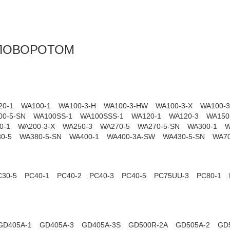
 ПОВОРОТОМ
20-1
WA100-1
WA100-3-H
WA100-3-HW
WA100-3-X
WA100-
00-5-SN
WA100SS-1
WA100SSS-1
WA120-1
WA120-3
WA150
0-1
WA200-3-X
WA250-3
WA270-5
WA270-5-SN
WA300-1
W
0-5
WA380-5-SN
WA400-1
WA400-3A-SW
WA430-5-SN
WA70
C30-5
PC40-1
PC40-2
PC40-3
PC40-5
PC75UU-3
PC80-1
GD405A-1
GD405A-3
GD405A-3S
GD500R-2A
GD505A-2
GD