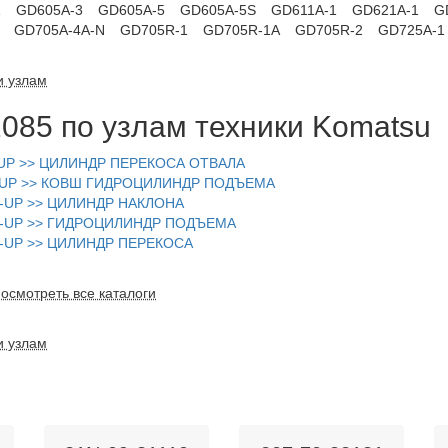
1
GD605A-3
GD605A-5
GD605A-5S
GD611A-1
GD621A-1
G
GD705A-4A-N
GD705R-1
GD705R-1A
GD705R-2
GD725A-1
и узлам
085 по узлам техники Komatsu
-UP >> ЦИЛИНДР ПЕРЕКОСА ОТВАЛА
8-UP >> КОВШ ГИДРОЦИЛИНДР ПОДЪЕМА
1-UP >> ЦИЛИНДР НАКЛОНА
1-UP >> ГИДРОЦИЛИНДР ПОДЪЕМА
1-UP >> ЦИЛИНДР ПЕРЕКОСА
осмотреть все каталоги
и узлам