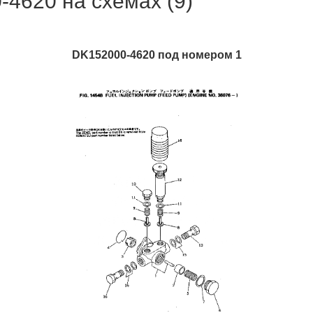
620 на схемах (9)
DK152000-4620 под номером 1