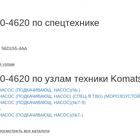
-4620 по спецтехнике
S6D155-4AA
и узлам
-4620 по узлам техники Komat
. НАСОС (ПОДКАЧИВАЮЩ. НАСОС)(№-)
Л. НАСОС (ПОДКАЧИВАЮЩ. НАСОС) (СПЕЦ-Я TBG) (МОРОЗОУСТО
Л. НАСОС (ПОДКАЧИВАЮЩ. НАСОС)(№7-9)
6
Л. НАСОС (ПОДКАЧИВАЮЩ. НАСОС)(№7-)
посмотреть все каталоги