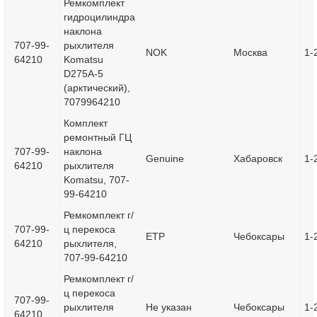
Ремкомплект
гидроцилиндра
наклона
707-99-
рыхлителя
NOK
Москва
1-
64210
Komatsu
D275A-5
(арктический),
7079964210
Комплект
ремонтный ГЦ
707-99-
наклона
Genuine
Хабаровск
1-
64210
рыхлителя
Komatsu, 707-
99-64210
Ремкомплект г/
707-99-
ц перекоса
ETP
Чебоксары
1-
64210
рыхлителя,
707-99-64210
Ремкомплект г/
ц перекоса
707-99-
рыхлителя
Не указан
Чебоксары
1-
64210