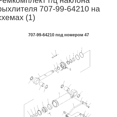
Ремкомплект г/ц наклона
рыхлителя 707-99-64210 на
схемах (1)
707-99-64210 под номером 47