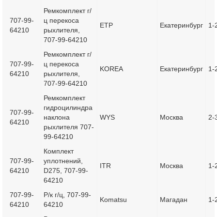
Ремкомплект г/
707-99-
ц перекоса
ETP
Екатеринбург
1-
64210
рыхлителя,
707-99-64210
Ремкомплект г/
707-99-
ц перекоса
KOREA
Екатеринбург
1-
64210
рыхлителя,
707-99-64210
Ремкомплект
гидроцилиндра
707-99-
наклона
WYS
Москва
2-
64210
рыхлителя 707-
99-64210
Комплект
707-99-
уплотнений,
ITR
Москва
1-
64210
D275, 707-99-
64210
707-99-
Р/к г/ц, 707-99-
Komatsu
Магадан
1-
64210
64210