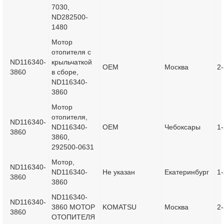
7030,
ND282500-
1480
Мотор
отопителя с
ND116340-
крыльчаткой
OEM
Москва
2
3860
в сборе,
ND116340-
3860
Мотор
отопителя,
ND116340-
ND116340-
OEM
Чебоксары
1
3860
3860,
292500-0631
Мотор,
ND116340-
ND116340-
Не указан
Екатеринбург
1
3860
3860
ND116340-
ND116340-
3860 МОТОР
KOMATSU
Москва
2-
3860
ОТОПИТЕЛЯ