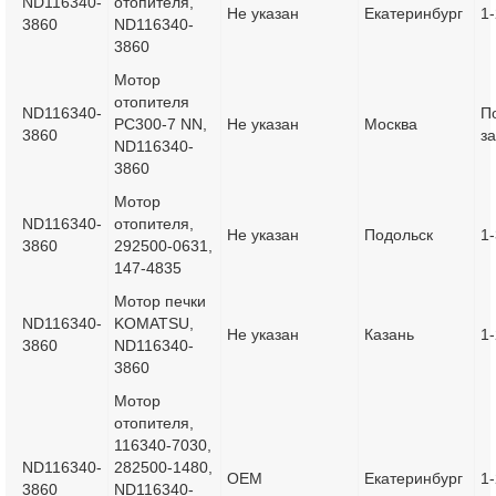
ND116340-
отопителя,
Не указан
Екатеринбург
1
3860
ND116340-
3860
Мотор
отопителя
ND116340-
П
PC300-7 NN,
Не указан
Москва
3860
з
ND116340-
3860
Мотор
ND116340-
отопителя,
Не указан
Подольск
1
3860
292500-0631,
147-4835
Мотор печки
ND116340-
KOMATSU,
Не указан
Казань
1
3860
ND116340-
3860
Мотор
отопителя,
116340-7030,
ND116340-
282500-1480,
OEM
Екатеринбург
1
3860
ND116340-