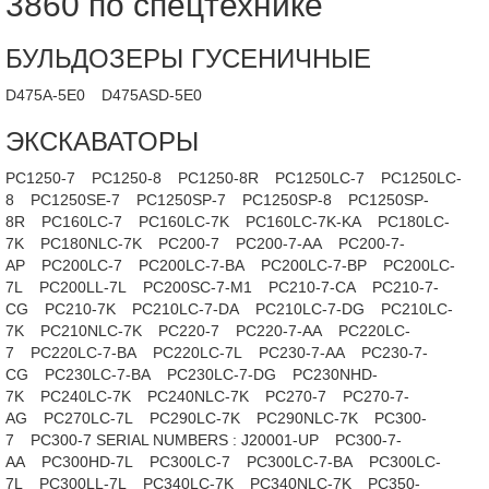
3860 по спецтехнике
БУЛЬДОЗЕРЫ ГУСЕНИЧНЫЕ
D475A-5E0
D475ASD-5E0
ЭКСКАВАТОРЫ
PC1250-7
PC1250-8
PC1250-8R
PC1250LC-7
PC1250LC-
8
PC1250SE-7
PC1250SP-7
PC1250SP-8
PC1250SP-
8R
PC160LC-7
PC160LC-7K
PC160LC-7K-KA
PC180LC-
7K
PC180NLC-7K
PC200-7
PC200-7-AA
PC200-7-
AP
PC200LC-7
PC200LC-7-BA
PC200LC-7-BP
PC200LC-
7L
PC200LL-7L
PC200SC-7-M1
PC210-7-CA
PC210-7-
CG
PC210-7K
PC210LC-7-DA
PC210LC-7-DG
PC210LC-
7K
PC210NLC-7K
PC220-7
PC220-7-AA
PC220LC-
7
PC220LC-7-BA
PC220LC-7L
PC230-7-AA
PC230-7-
CG
PC230LC-7-BA
PC230LC-7-DG
PC230NHD-
7K
PC240LC-7K
PC240NLC-7K
PC270-7
PC270-7-
AG
PC270LC-7L
PC290LC-7K
PC290NLC-7K
PC300-
7
PC300-7 SERIAL NUMBERS : J20001-UP
PC300-7-
AA
PC300HD-7L
PC300LC-7
PC300LC-7-BA
PC300LC-
7L
PC300LL-7L
PC340LC-7K
PC340NLC-7K
PC350-