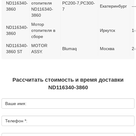
ND116340-
отопителя
PC200-7,PC300-
Екатеринбург
--
3860
ND116340-
7
3860
Мотор
ND116340-
отопителя в
Иркутск
1-
3860
сборе
ND116340-
MOTOR
Blumaq
Москва
2-
3860 ST
ASSY.
Рассчитать стоимость и время доставки
ND116340-3860
Ваше имя:
Телефон *: