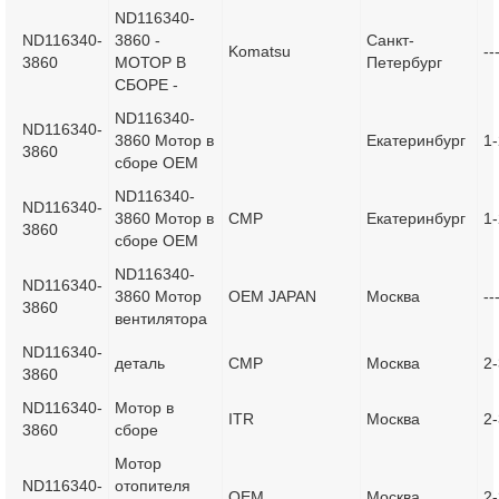
ND116340-
ND116340-
3860 -
Санкт-
Komatsu
--
3860
МОТОР В
Петербург
СБОРЕ -
ND116340-
ND116340-
3860 Мотор в
Екатеринбург
1-
3860
сборе OEM
ND116340-
ND116340-
3860 Мотор в
CMP
Екатеринбург
1-
3860
сборе OEM
ND116340-
ND116340-
3860 Мотор
OEM JAPAN
Москва
--
3860
вентилятора
ND116340-
деталь
CMP
Москва
2-
3860
ND116340-
Мотор в
ITR
Москва
2-
3860
сборе
Мотор
ND116340-
отопителя
OEM
Москва
2-