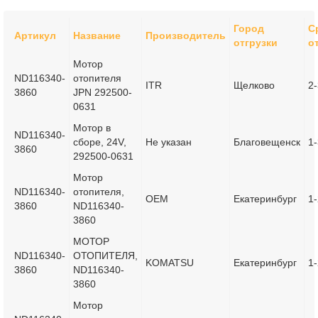
Город
С
Артикул
Название
Производитель
отгрузки
о
Мотор
ND116340-
отопителя
ITR
Щелково
2-
3860
JPN 292500-
0631
Мотор в
ND116340-
сборе, 24V,
Не указан
Благовещенск
1
3860
292500-0631
Мотор
ND116340-
отопителя,
OEM
Екатеринбург
1-
3860
ND116340-
3860
МОТОР
ND116340-
ОТОПИТЕЛЯ,
KOMATSU
Екатеринбург
1-
3860
ND116340-
3860
Мотор