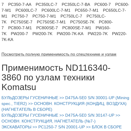
7
PC350-7-AA
PC350LC-7
PC350LC-7-BA
PC600-7
PC600-
7-M1
PC600LC-7
PC600LC-7-M1
PC650-7-M1
PC650LC-7-
M1
PC750-7
PC750-7-M1
PC750LC-7
PC750LC-
7K
PC750SE-7
PC750SE-7-M1
PC750SE-7K
PC800-
7
PC800-7-M1
PC800SE-7
PC800SE-7-M1
PW160-
7K
PW200-7
PW200-7K
PW200-7K-KA
PW220-7K
PW220-
7K-KA
Посмотреть полную применимость по спецтехнике и узлам
Применимость ND116340-
3860 по узлам техники
Komatsu
БУЛЬДОЗЕРЫ ГУСЕНИЧНЫЕ >> D475A-5E0 S/N 30001-UP (Mining
spec., TIER2) >> ОСНОВН. КОНСТРУКЦИЯ (КОНДИЦ. ВОЗДУХА)
(НАГНЕТАТЕЛЬ В СБОРЕ)
БУЛЬДОЗЕРЫ ГУСЕНИЧНЫЕ >> D475A-5E0 S/N 30147-UP >>
ОСНОВН. КОНСТРУКЦИЯ, НАГНЕТАТЕЛЬ (№7-)
ЭКСКАВАТОРЫ >> PC1250-7 S/N 20001-UP >> БЛОК В СБОРЕ