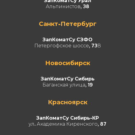
ЗапКоматСу Урал
Альпинистов, 38
Санкт-Петербург
ЗапКоматСу СЗФО
Петергофское шоссе, 73В
Новосибирск
ЗапКоматСу Сибирь
Баганская улица, 19
Красноярск
ЗапКоматСу Сибирь-КР
ул. Академика Киренского, 87