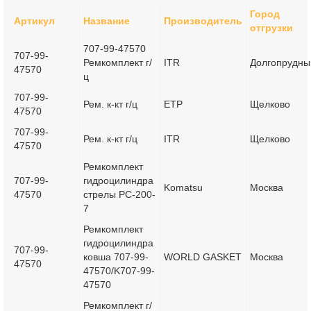
Город
Артикул
Название
Производитель
отгрузки
707-99-47570
707-99-
Ремкомплект г/
ITR
Долгопрудны
47570
ц
707-99-
Рем. к-кт г/ц
ETP
Щелково
47570
707-99-
Рем. к-кт г/ц
ITR
Щелково
47570
Ремкомплект
707-99-
гидроцилиндра
Komatsu
Москва
47570
стрелы PC-200-
7
Ремкомплект
гидроцилиндра
707-99-
ковша 707-99-
WORLD GASKET
Москва
47570
47570/K707-99-
47570
Ремкомплект г/