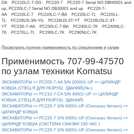
DA
PC210LC-7-DG
PC220-7
PC220-7 Serial NO.DBH0001 and
up, PC220LC-7 Serial NO.DBJ0001 and up
PC220-7-
AA
PC220LC-7
PC220LC-7-BA
PC220LC-7L
PC220LL-
7L
PC228US-3N-YG
PC228US-3T-YT
PC228USLC-3T-
YT
PC230-7-AA
PC230LC-7-BA
PC240LC-7K
PC240NLC-
7K
PC270LL-7L
PC290LC-7K
PC290NLC-7K
Посмотреть полную применимость по спецтехнике и узлам
Применимость 707-99-47570
по узлам техники Komatsu
ЭКСКАВАТОРЫ >> PC200-7-AA S/N 200001-UP >> ЦИЛИНДР
КОВША (СПЕЦ-Я ДЛЯ РАЗРУШ. ЗДАНИЙ)(№-)
ЭКСКАВАТОРЫ >> PC210-7-CA S/N 40001-UP >> ЦИЛИНДР
КОВША (СПЕЦ-Я ДЛЯ РАЗРУШ. ЗДАНИЙ)
ЭКСКАВАТОРЫ >> PC220-7 S/N 60001-UP (Overseas Version) >>
ЦИЛИНДР КОВША
ЭКСКАВАТОРЫ >> PC220-7 S/N 60001-UP (Overseas Version) >>
ЦИЛИНДР КОВША (СИСТЕМА СМАЗКИ 100 ЧАС.)
ЭКСКАВАТОРЫ >> PC220-7 S/N 60001-UP (Overseas Version) >>