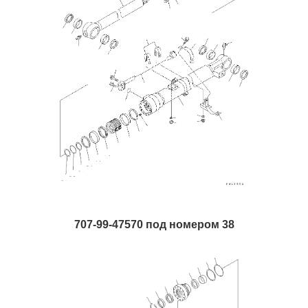
707-99-47570 под номером 38