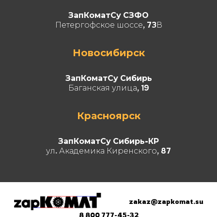
ЗапКоматСу СЗФО
Петергофское шоссе, 73В
Новосибирск
ЗапКоматСу Сибирь
Баганская улица, 19
Красноярск
ЗапКоматСу Сибирь-КР
ул. Академика Киренского, 87
zakaz@zapkomat.su
8 800 777-45-32