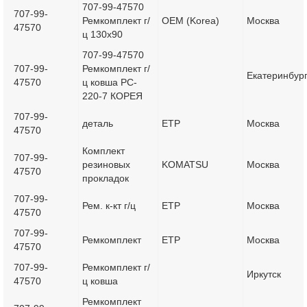
707-99-47570
707-99-
Ремкомплект г/
OEM (Korea)
Москва
47570
ц 130x90
707-99-47570
707-99-
Ремкомплект г/
Екатеринбур
47570
ц ковша PC-
220-7 КОРЕЯ
707-99-
деталь
ETP
Москва
47570
Комплект
707-99-
резиновых
KOMATSU
Москва
47570
прокладок
707-99-
Рем. к-кт г/ц
ETP
Москва
47570
707-99-
Ремкомплект
ETP
Москва
47570
707-99-
Ремкомплект г/
Иркутск
47570
ц ковша
Ремкомплект