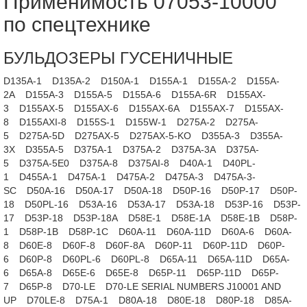
Применимость 07053-10000
по спецтехнике
БУЛЬДОЗЕРЫ ГУСЕНИЧНЫЕ
D135A-1
D135A-2
D150A-1
D155A-1
D155A-2
D155A-
2A
D155A-3
D155A-5
D155A-6
D155A-6R
D155AX-
3
D155AX-5
D155AX-6
D155AX-6A
D155AX-7
D155AX-
8
D155AXI-8
D155S-1
D155W-1
D275A-2
D275A-
5
D275A-5D
D275AX-5
D275AX-5-KO
D355A-3
D355A-
3X
D355A-5
D375A-1
D375A-2
D375A-3A
D375A-
5
D375A-5E0
D375A-8
D375AI-8
D40A-1
D40PL-
1
D455A-1
D475A-1
D475A-2
D475A-3
D475A-3-
SC
D50A-16
D50A-17
D50A-18
D50P-16
D50P-17
D50P-
18
D50PL-16
D53A-16
D53A-17
D53A-18
D53P-16
D53P-
17
D53P-18
D53P-18A
D58E-1
D58E-1A
D58E-1B
D58P-
1
D58P-1B
D58P-1C
D60A-11
D60A-11D
D60A-6
D60A-
8
D60E-8
D60F-8
D60F-8A
D60P-11
D60P-11D
D60P-
6
D60P-8
D60PL-6
D60PL-8
D65A-11
D65A-11D
D65A-
6
D65A-8
D65E-6
D65E-8
D65P-11
D65P-11D
D65P-
7
D65P-8
D70-LE
D70-LE SERIAL NUMBERS J10001 AND
UP
D70LE-8
D75A-1
D80A-18
D80E-18
D80P-18
D85A-