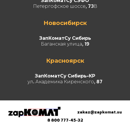
ЗапКоматСу СЗФО
Петергофское шоссе, 73В
Новосибирск
ЗапКоматСу Сибирь
Баганская улица, 19
Красноярск
ЗапКоматСу Сибирь-КР
ул. Академика Киренского, 87
zakaz@zapkomat.su
8 800 777-45-32