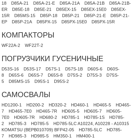
18
D85A-21
D85A-21-E
D85A-21A
D85A-21B
D85A-21B-
ER
D85E-18
D85E-21
D85EX-15
D85EX-15E0
D85EX-
15R
D85MS-15
D85P-18
D85P-21
D85P-21-E
D85P-21-
EP
D85P-21A
D85PX-15
D85PX-15E0
D85PX-15R
КОМПАКТОРЫ
WF22A-2
WF22T-2
ПОГРУЗЧИКИ ГУСЕНИЧНЫЕ
D53S-16
D53S-17
D57S-1
D57S-1B
D60S-6
D60S-
8
D65S-6
D65S-7
D65S-8
D75S-2
D75S-3
D75S-
5
D85MS-15
D95S-1
D95S-2
САМОСВАЛЫ
HD1200-1
HD200-2
HD320-2
HD460-1
HD465-5
HD465-
7
HD465-7E0
HD465-7R
HD605-5
HD605-7
HD605-
7E0
HD605-7R
HD680-2
HD785-1
HD785-1S
HD785-
2
HD785-3
HD785-5
HD785-5LC A10224, A10228 - A10315
KOMATSU (BEPB010709) BFP42-05
HD785-5LC
HD785-
7
HD985-3
HD985-5
HM350-1
HM400-1