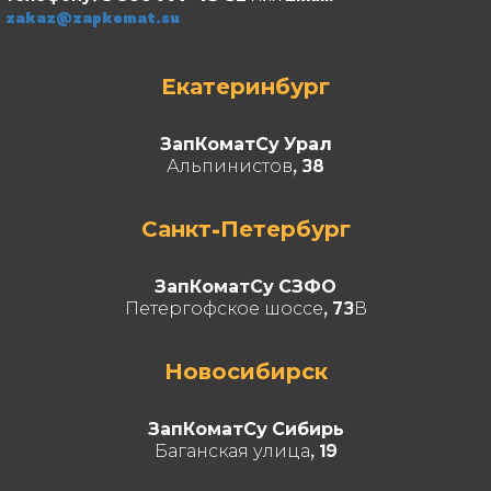
zakaz@zapkomat.su
Екатеринбург
ЗапКоматСу Урал
Альпинистов, 38
Санкт-Петербург
ЗапКоматСу СЗФО
Петергофское шоссе, 73В
Новосибирск
ЗапКоматСу Сибирь
Баганская улица, 19