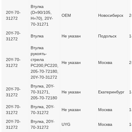
Втулка
20Y-70-
(D=90/105,
OEM
Новосибирск
2
31272
H=70), 20Y-
70-31271
20Y-70-
Втулка
Не указан
Подольск
1
31272
Втулка
рукоять-
20Y-70-
стрела
Не указан
Москва
2
31272
PC200,PC220,
205-70-72180,
20Y-70-31272
Втулка, 20Y-
20Y-70-
70-31271,
Не указан
Екатеринбург
1
31272
205-70-72180
20Y-70-
Втулка, 20Y-
Не указан
Москва
1
31272
70-31272
20Y-70-
Втулка, 20Y-
UYG
Москва
1
31272
70-31272