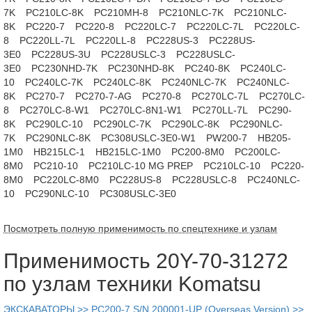
7K
PC210LC-8K
PC210MH-8
PC210NLC-7K
PC210NLC-
8K
PC220-7
PC220-8
PC220LC-7
PC220LC-7L
PC220LC-
8
PC220LL-7L
PC220LL-8
PC228US-3
PC228US-
3E0
PC228US-3U
PC228USLC-3
PC228USLC-
3E0
PC230NHD-7K
PC230NHD-8K
PC240-8K
PC240LC-
10
PC240LC-7K
PC240LC-8K
PC240NLC-7K
PC240NLC-
8K
PC270-7
PC270-7-AG
PC270-8
PC270LC-7L
PC270LC-
8
PC270LC-8-W1
PC270LC-8N1-W1
PC270LL-7L
PC290-
8K
PC290LC-10
PC290LC-7K
PC290LC-8K
PC290NLC-
7K
PC290NLC-8K
PC308USLC-3E0-W1
PW200-7
HB205-
1M0
HB215LC-1
HB215LC-1M0
PC200-8M0
PC200LC-
8M0
PC210-10
PC210LC-10 MG PREP
PC210LC-10
PC220-
8M0
PC220LC-8M0
PC228US-8
PC228USLC-8
PC240NLC-
10
PC290NLC-10
PC308USLC-3E0
Посмотреть полную применимость по спецтехнике и узлам
Применимость 20Y-70-31272
по узлам техники Komatsu
ЭКСКАВАТОРЫ >> PC200-7 S/N 200001-UP (Overseas Version) >>