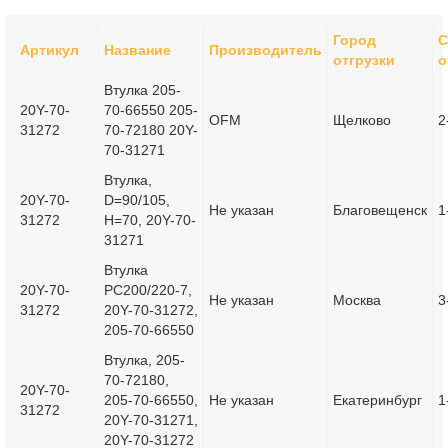
Город
С
Артикул
Название
Производитель
отгрузки
о
Втулка 205-
20Y-70-
70-66550 205-
OFM
Щелково
2
31272
70-72180 20Y-
70-31271
Втулка,
20Y-70-
D=90/105,
Не указан
Благовещенск
1
31272
H=70, 20Y-70-
31271
Втулка
20Y-70-
PC200/220-7,
Не указан
Москва
3
31272
20Y-70-31272,
205-70-66550
Втулка, 205-
70-72180,
20Y-70-
205-70-66550,
Не указан
Екатеринбург
1
31272
20Y-70-31271,
20Y-70-31272