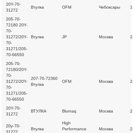
20Y-70-
Втулка
OFM
Чебоксары
1
31272
205-70-
72180 20Y-
70-
31272/20Y-
Втулка
JP
Москва
2
70-
31271/205-
70-66550
205-70-
72180/20Y-
70-
207-70-72360
31272/20Y-
OFM
Москва
2
Втулка
70-
31271/205-
70-66550
20Y-70-
ВТУЛКА
Blumaq
Москва
2
31272
High
20y-70-
Втулка
Performance
Москва
2
31272