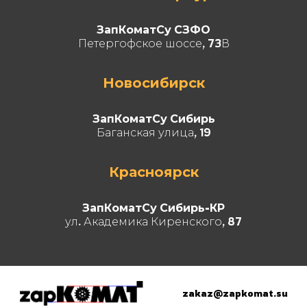
ЗапКоматСу СЗФО
Петергофское шоссе, 73В
Новосибирск
ЗапКоматСу Сибирь
Баганская улица, 19
Красноярск
ЗапКоматСу Сибирь-КР
ул. Академика Киренского, 87
zakaz@zapkomat.su