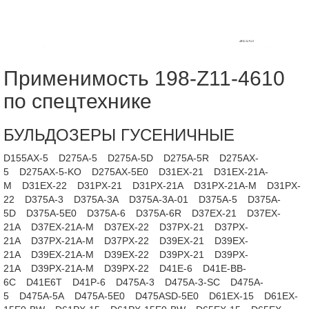
Применимость 198-Z11-4610
по спецтехнике
БУЛЬДОЗЕРЫ ГУСЕНИЧНЫЕ
D155AX-5
D275A-5
D275A-5D
D275A-5R
D275AX-
5
D275AX-5-KO
D275AX-5E0
D31EX-21
D31EX-21A-
M
D31EX-22
D31PX-21
D31PX-21A
D31PX-21A-M
D31PX-
22
D375A-3
D375A-3A
D375A-3A-01
D375A-5
D375A-
5D
D375A-5E0
D375A-6
D375A-6R
D37EX-21
D37EX-
21A
D37EX-21A-M
D37EX-22
D37PX-21
D37PX-
21A
D37PX-21A-M
D37PX-22
D39EX-21
D39EX-
21A
D39EX-21A-M
D39EX-22
D39PX-21
D39PX-
21A
D39PX-21A-M
D39PX-22
D41E-6
D41E-BB-
6C
D41E6T
D41P-6
D475A-3
D475A-3-SC
D475A-
5
D475A-5A
D475A-5E0
D475ASD-5E0
D61EX-15
D61EX-