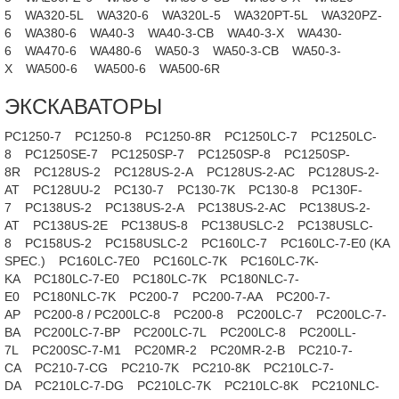
5
WA320-5L
WA320-6
WA320L-5
WA320PT-5L
WA320PZ-
6
WA380-6
WA40-3
WA40-3-CB
WA40-3-X
WA430-
6
WA470-6
WA480-6
WA50-3
WA50-3-CB
WA50-3-
X
WA500-6
WA500-6
WA500-6R
ЭКСКАВАТОРЫ
PC1250-7
PC1250-8
PC1250-8R
PC1250LC-7
PC1250LC-
8
PC1250SE-7
PC1250SP-7
PC1250SP-8
PC1250SP-
8R
PC128US-2
PC128US-2-A
PC128US-2-AC
PC128US-2-
AT
PC128UU-2
PC130-7
PC130-7K
PC130-8
PC130F-
7
PC138US-2
PC138US-2-A
PC138US-2-AC
PC138US-2-
AT
PC138US-2E
PC138US-8
PC138USLC-2
PC138USLC-
8
PC158US-2
PC158USLC-2
PC160LC-7
PC160LC-7-E0 (KA
SPEC.)
PC160LC-7E0
PC160LC-7K
PC160LC-7K-
KA
PC180LC-7-E0
PC180LC-7K
PC180NLC-7-
E0
PC180NLC-7K
PC200-7
PC200-7-AA
PC200-7-
AP
PC200-8 / PC200LC-8
PC200-8
PC200LC-7
PC200LC-7-
BA
PC200LC-7-BP
PC200LC-7L
PC200LC-8
PC200LL-
7L
PC200SC-7-M1
PC20MR-2
PC20MR-2-B
PC210-7-
CA
PC210-7-CG
PC210-7K
PC210-8K
PC210LC-7-
DA
PC210LC-7-DG
PC210LC-7K
PC210LC-8K
PC210NLC-