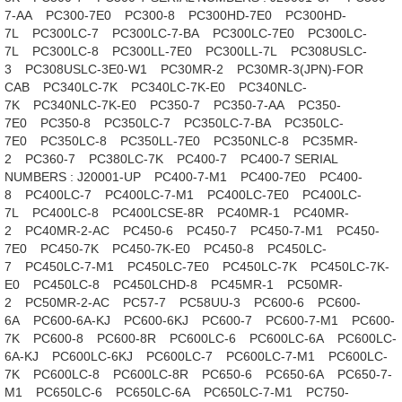
7-AA
PC300-7E0
PC300-8
PC300HD-7E0
PC300HD-
7L
PC300LC-7
PC300LC-7-BA
PC300LC-7E0
PC300LC-
7L
PC300LC-8
PC300LL-7E0
PC300LL-7L
PC308USLC-
3
PC308USLC-3E0-W1
PC30MR-2
PC30MR-3(JPN)-FOR
CAB
PC340LC-7K
PC340LC-7K-E0
PC340NLC-
7K
PC340NLC-7K-E0
PC350-7
PC350-7-AA
PC350-
7E0
PC350-8
PC350LC-7
PC350LC-7-BA
PC350LC-
7E0
PC350LC-8
PC350LL-7E0
PC350NLC-8
PC35MR-
2
PC360-7
PC380LC-7K
PC400-7
PC400-7 SERIAL
NUMBERS : J20001-UP
PC400-7-M1
PC400-7E0
PC400-
8
PC400LC-7
PC400LC-7-M1
PC400LC-7E0
PC400LC-
7L
PC400LC-8
PC400LCSE-8R
PC40MR-1
PC40MR-
2
PC40MR-2-AC
PC450-6
PC450-7
PC450-7-M1
PC450-
7E0
PC450-7K
PC450-7K-E0
PC450-8
PC450LC-
7
PC450LC-7-M1
PC450LC-7E0
PC450LC-7K
PC450LC-7K-
E0
PC450LC-8
PC450LCHD-8
PC45MR-1
PC50MR-
2
PC50MR-2-AC
PC57-7
PC58UU-3
PC600-6
PC600-
6A
PC600-6A-KJ
PC600-6KJ
PC600-7
PC600-7-M1
PC600-
7K
PC600-8
PC600-8R
PC600LC-6
PC600LC-6A
PC600LC-
6A-KJ
PC600LC-6KJ
PC600LC-7
PC600LC-7-M1
PC600LC-
7K
PC600LC-8
PC600LC-8R
PC650-6
PC650-6A
PC650-7-
M1
PC650LC-6
PC650LC-6A
PC650LC-7-M1
PC750-