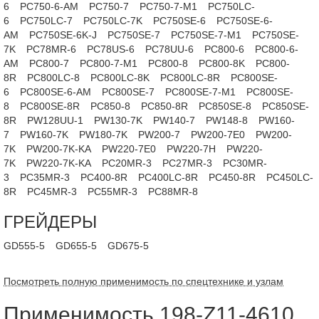
6
PC750-6-AM
PC750-7
PC750-7-M1
PC750LC-
6
PC750LC-7
PC750LC-7K
PC750SE-6
PC750SE-6-
AM
PC750SE-6K-J
PC750SE-7
PC750SE-7-M1
PC750SE-
7K
PC78MR-6
PC78US-6
PC78UU-6
PC800-6
PC800-6-
AM
PC800-7
PC800-7-M1
PC800-8
PC800-8K
PC800-
8R
PC800LC-8
PC800LC-8K
PC800LC-8R
PC800SE-
6
PC800SE-6-AM
PC800SE-7
PC800SE-7-M1
PC800SE-
8
PC800SE-8R
PC850-8
PC850-8R
PC850SE-8
PC850SE-
8R
PW128UU-1
PW130-7K
PW140-7
PW148-8
PW160-
7
PW160-7K
PW180-7K
PW200-7
PW200-7E0
PW200-
7K
PW200-7K-KA
PW220-7E0
PW220-7H
PW220-
7K
PW220-7K-KA
PC20MR-3
PC27MR-3
PC30MR-
3
PC35MR-3
PC400-8R
PC400LC-8R
PC450-8R
PC450LC-
8R
PC45MR-3
PC55MR-3
PC88MR-8
ГРЕЙДЕРЫ
GD555-5
GD655-5
GD675-5
Посмотреть полную применимость по спецтехнике и узлам
Применимость 198-Z11-4610