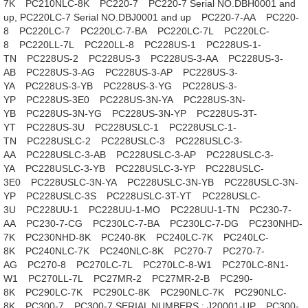
7K
PC210NLC-8K
PC220-7
PC220-7 Serial NO.DBH0001 and
up, PC220LC-7 Serial NO.DBJ0001 and up
PC220-7-AA
PC220-
8
PC220LC-7
PC220LC-7-BA
PC220LC-7L
PC220LC-
8
PC220LL-7L
PC220LL-8
PC228US-1
PC228US-1-
TN
PC228US-2
PC228US-3
PC228US-3-AA
PC228US-3-
AB
PC228US-3-AG
PC228US-3-AP
PC228US-3-
YA
PC228US-3-YB
PC228US-3-YG
PC228US-3-
YP
PC228US-3E0
PC228US-3N-YA
PC228US-3N-
YB
PC228US-3N-YG
PC228US-3N-YP
PC228US-3T-
YT
PC228US-3U
PC228USLC-1
PC228USLC-1-
TN
PC228USLC-2
PC228USLC-3
PC228USLC-3-
AA
PC228USLC-3-AB
PC228USLC-3-AP
PC228USLC-3-
YA
PC228USLC-3-YB
PC228USLC-3-YP
PC228USLC-
3E0
PC228USLC-3N-YA
PC228USLC-3N-YB
PC228USLC-3N-
YP
PC228USLC-3S
PC228USLC-3T-YT
PC228USLC-
3U
PC228UU-1
PC228UU-1-MO
PC228UU-1-TN
PC230-7-
AA
PC230-7-CG
PC230LC-7-BA
PC230LC-7-DG
PC230NHD-
7K
PC230NHD-8K
PC240-8K
PC240LC-7K
PC240LC-
8K
PC240NLC-7K
PC240NLC-8K
PC270-7
PC270-7-
AG
PC270-8
PC270LC-7L
PC270LC-8-W1
PC270LC-8N1-
W1
PC270LL-7L
PC27MR-2
PC27MR-2-B
PC290-
8K
PC290LC-7K
PC290LC-8K
PC290NLC-7K
PC290NLC-
8K
PC300-7
PC300-7 SERIAL NUMBERS : J20001-UP
PC300-