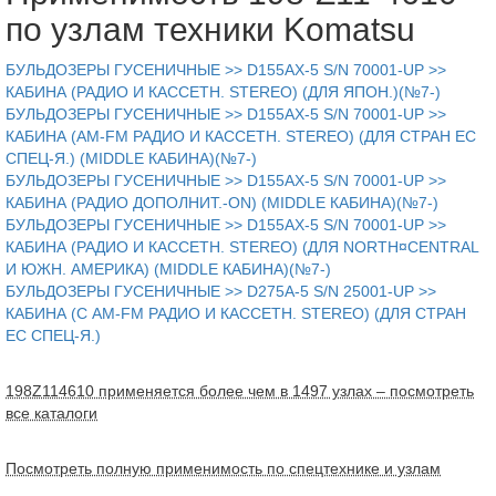
по узлам техники Komatsu
БУЛЬДОЗЕРЫ ГУСЕНИЧНЫЕ >> D155AX-5 S/N 70001-UP >>
КАБИНА (РАДИО И КАССЕТН. STEREO) (ДЛЯ ЯПОН.)(№7-)
БУЛЬДОЗЕРЫ ГУСЕНИЧНЫЕ >> D155AX-5 S/N 70001-UP >>
КАБИНА (AM-FM РАДИО И КАССЕТН. STEREO) (ДЛЯ СТРАН ЕС
СПЕЦ-Я.) (MIDDLE КАБИНА)(№7-)
БУЛЬДОЗЕРЫ ГУСЕНИЧНЫЕ >> D155AX-5 S/N 70001-UP >>
КАБИНА (РАДИО ДОПОЛНИТ.-ON) (MIDDLE КАБИНА)(№7-)
БУЛЬДОЗЕРЫ ГУСЕНИЧНЫЕ >> D155AX-5 S/N 70001-UP >>
КАБИНА (РАДИО И КАССЕТН. STEREO) (ДЛЯ NORTH¤CENTRAL
И ЮЖН. АМЕРИКА) (MIDDLE КАБИНА)(№7-)
БУЛЬДОЗЕРЫ ГУСЕНИЧНЫЕ >> D275A-5 S/N 25001-UP >>
КАБИНА (С AM-FM РАДИО И КАССЕТН. STEREO) (ДЛЯ СТРАН
ЕС СПЕЦ-Я.)
198Z114610 применяется более чем в 1497 узлах – посмотреть
все каталоги
Посмотреть полную применимость по спецтехнике и узлам