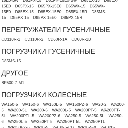
15E0-BW
D61PX-15
D61PX-15E0-BW
D65EX-15
D65EX-
15E0
D65PX-15
D65PX-15E0
D65WX-15
D65WX-
15E0
D85EX-15
D85EX-15E0
D85EX-15R
D85MS-
15
D85PX-15
D85PX-15E0
D85PX-15R
ПЕРЕГРУЖАТЕЛИ ГУСЕНИЧНЫЕ
CD110R-1
CD110R-2
CD60R-1A
CD60R-1B
ПОГРУЗЧИКИ ГУСЕНИЧНЫЕ
D85MS-15
ДРУГОЕ
BP500-7-M1
ПОГРУЗЧИКИ КОЛЕСНЫЕ
WA150-5
WA150-6
WA150L-5
WA150PZ-6
WA20-2
WA200-
5
WA200-5L
WA200-6
WA200L-5
WA200PT-5
WA200PT-
5L
WA200PTL-5
WA200PZ-6
WA250-5
WA250-5L
WA250-
6
WA250L-5
WA250PT-5
WA250PT-5L
WA250PTL-
5
WA250PZ-6
WA30-5
WA30-5-CB
WA30-5-X
WA320-