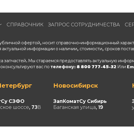
СПРАВОЧНИК
ЗАПРОС СОТРУДНИЧЕСТВА
СЕ
 публичной офертой, носит справочно-информационный характ
 актуальной информации о наличии, стоимости, сроков поста
ка запчастей. Мы стараемся предоставлять актуальную информ
роконсультируют вас по
телефону: 8 800 777-45-32
Или Ema
Петербург
Новосибирск
тСу СЗФО
ЗапКоматСу Сибирь
ское шоссе, 73В
Баганская улица, 19