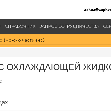
zakaz@zapkom
СПРАВОЧНИК
ЗАПРОС СОТРУДНИЧЕСТВА
СЕ
СОС ОХЛАЖДАЮЩЕЙ ЖИДКО
ВС
дах