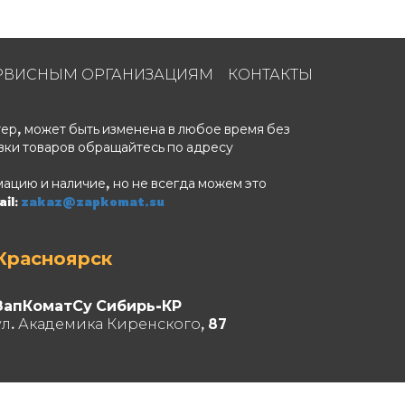
РВИСНЫМ ОРГАНИЗАЦИЯМ
КОНТАКТЫ
ер, может быть изменена в любое время без
вки товаров обращайтесь по адресу
ацию и наличие, но не всегда можем это
il:
zakaz@zapkomat.su
Красноярск
ЗапКоматСу Сибирь-КР
ул. Академика Киренского, 87