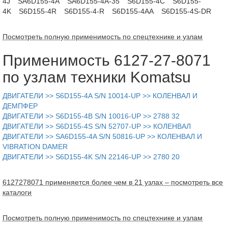
4J
SA6D155-4A
SA6D155-4A-35
S6D155-4C
S6D155-
4K
S6D155-4R
S6D155-4-R
S6D155-4AA
S6D155-4S-DR
Посмотреть полную применимость по спецтехнике и узлам
Применимость 6127-27-8071
по узлам техники Komatsu
ДВИГАТЕЛИ >> S6D155-4A S/N 10014-UP >> КОЛЕНВАЛ И
ДЕМПФЕР
ДВИГАТЕЛИ >> S6D155-4B S/N 10016-UP >> 2788 32
ДВИГАТЕЛИ >> S6D155-4S S/N 52707-UP >> КОЛЕНВАЛ
ДВИГАТЕЛИ >> SA6D155-4A S/N 50816-UP >> КОЛЕНВАЛ И
VIBRATION DAMER
ДВИГАТЕЛИ >> S6D155-4K S/N 22146-UP >> 2780 20
6127278071 применяется более чем в 21 узлах – посмотреть все
каталоги
Посмотреть полную применимость по спецтехнике и узлам