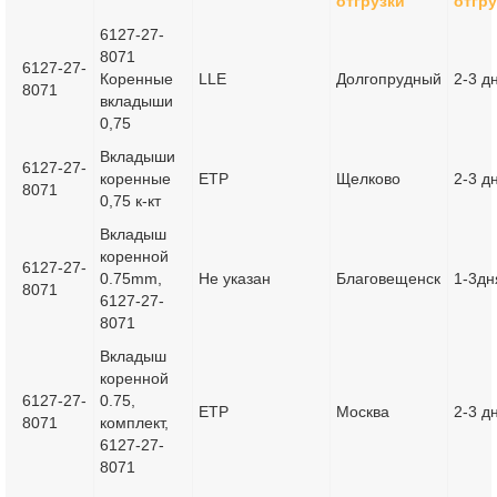
отгрузки
отгру
6127-27-
8071
6127-27-
Коренные
LLE
Долгопрудный
2-3 д
8071
вкладыши
0,75
Вкладыши
6127-27-
коренные
ETP
Щелково
2-3 д
8071
0,75 к-кт
Вкладыш
коренной
6127-27-
0.75mm,
Не указан
Благовещенск
1-3дн
8071
6127-27-
8071
Вкладыш
коренной
6127-27-
0.75,
ETP
Москва
2-3 д
8071
комплект,
6127-27-
8071