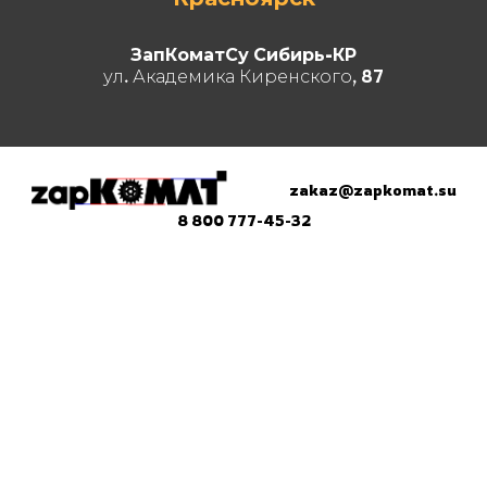
ЗапКоматСу Сибирь-КР
ул. Академика Киренского, 87
zakaz@zapkomat.su
8 800 777-45-32