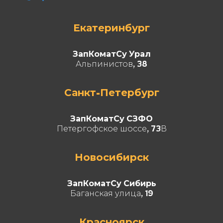
Екатеринбург
ЗапКоматСу Урал
Альпинистов, 38
Санкт-Петербург
ЗапКоматСу СЗФО
Петергофское шоссе, 73В
Новосибирск
ЗапКоматСу Сибирь
Баганская улица, 19
Красноярск