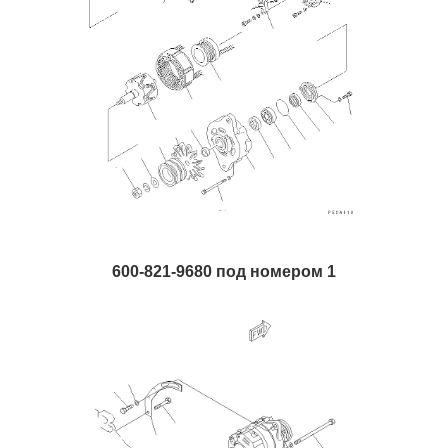
600-821-9680 под номером 1