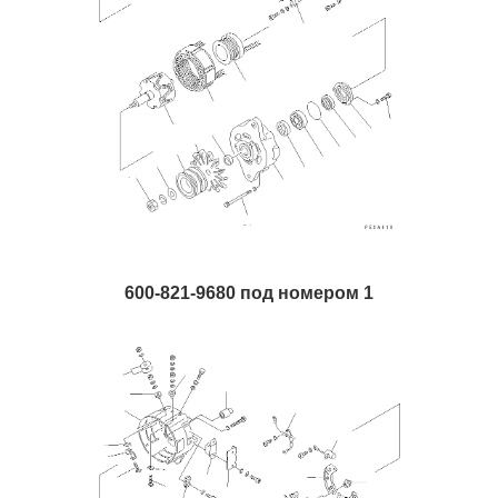
600-821-9680 под номером 1