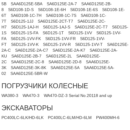
5B
SAA6D125E-5BA
SA6D125E-2A-7
SAA6D125E-2B-
8
S6D108-1D-S
S6D108-1E-6H
S6D108-1E-6S
S6D108-1E-
6T
SA6D108-1C-7H
SA6D108-1C-7S
SA6D108-1C-
7T
S6D125-1JJ
SA6D125E-2CT-T7
SA6D125E-2C-
H7
S6D125-1AJ-H
S6D125-1AJ-S
SA6D125E-2C-T7
S6D125-
1S
S6D125-1S-FA
S6D125-1T
S6D125-1VV
S6D125-1VV-
FA
S6D125-1VV-FK
S6D125-1VV-FR
S6D125-1VV-
FT
S6D125-1VV-K
S6D125-1VV-R
S6D125-1VV-T
SA6D125E-
2A-C
SA6D125E-2A-C7
SA6D125E-2A-K7
SA6D125E-2A-
KU
SA6D125E-2B-7
SA6D125E-2L
SAA6D125E-
2C
SAA6D125E-2C-8
SAA6D125E-2D-8
SAA6D125E-
3K
SAA6D125E-3K-8K
SAA6D125E-5A
SAA6D125E-5A-
02
SAA6D125E-5BR-W
ПОГРУЗЧИКИ КОЛЕСНЫЕ
WA380-3
WA470-3
WA470-DZ-3 Serial No.20118 and up
ЭКСКАВАТОРЫ
PC400LC-6LK/HD-6LK
PC400LC-6LM/HD-6LM
PW400MH-6