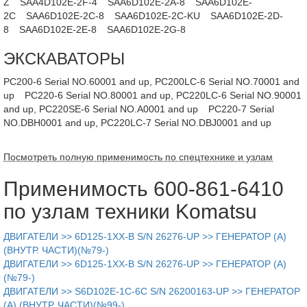
Z
SAA4D102E-2F-4
SAA6D102E-2A-8
SAA6D102E-
2C
SAA6D102E-2C-8
SAA6D102E-2C-KU
SAA6D102E-2D-
8
SAA6D102E-2E-8
SAA6D102E-2G-8
ЭКСКАВАТОРЫ
PC200-6 Serial NO.60001 and up, PC200LC-6 Serial NO.70001 and
up
PC220-6 Serial NO.80001 and up, PC220LC-6 Serial NO.90001
and up, PC220SE-6 Serial NO.A0001 and up
PC220-7 Serial
NO.DBH0001 and up, PC220LC-7 Serial NO.DBJ0001 and up
Посмотреть полную применимость по спецтехнике и узлам
Применимость 600-861-6410
по узлам техники Komatsu
ДВИГАТЕЛИ >> 6D125-1XX-B S/N 26276-UP >> ГЕНЕРАТОР (A)
(ВНУТР. ЧАСТИ)(№79-)
ДВИГАТЕЛИ >> 6D125-1XX-B S/N 26276-UP >> ГЕНЕРАТОР (A)
(№79-)
ДВИГАТЕЛИ >> S6D102E-1C-6C S/N 26200163-UP >> ГЕНЕРАТОР
(A) (ВНУТР. ЧАСТИ)(№99-)