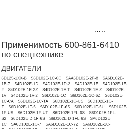
Применимость 600-861-6410
по спецтехнике
ДВИГАТЕЛИ
6D125-1XX-B
S6D102E-1C-6C
SAA6D102E-2F-8
SA6D102E-
1B-7
S4D102E-1D
S4D102E-1D-2
S4D102E-1E
S4D102E-1E-
2
S4D102E-1E-2Z
S4D102E-1E-T
S4D102E-1E-Z
S4D102E-
1V
S4D102E-1V-2
S6D102E-1C
S6D102E-1C-6Z
S6D102E-
1C-CA
S6D102E-1C-TA
S6D102E-1C-US
S6D102E-1C-
Z
S6D102E-1F-6
S6D102E-1F-6S
S6D102E-1F-6U
S6D102E-
1F-US
S6D102E-1F-UT
S6D102E-1FL-6S
S6D102E-1FL-
S2
S6D102E-D-1F-6S
S6D102E-D-1FL-6S
SA6D102E-
1C
SA6D102E-1C-7
SA6D102E-1C-7Z
SA6D102E-1C-