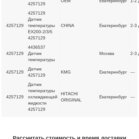
OEM
Екатеринбург
1-2 
4257129
4257129
Датчик
4257129
температуры
CHINA
Екатеринбург
2-3 
EX200-2/3/5
4257129
4436537
4257129
Датчик
Москва
2-3 
температуры
Датчик
4257129
KMG
Екатеринбург
---
4257129
Датчик
температуры
HITACHI
4257129
охлаждающей
Екатеринбург
---
ORIGINAL
жидкости
4257129
Рассчитать стоимость и время доставки