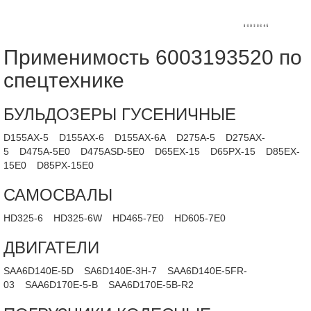
Применимость 6003193520 по
спецтехнике
БУЛЬДОЗЕРЫ ГУСЕНИЧНЫЕ
D155AX-5
D155AX-6
D155AX-6A
D275A-5
D275AX-
5
D475A-5E0
D475ASD-5E0
D65EX-15
D65PX-15
D85EX-
15E0
D85PX-15E0
САМОСВАЛЫ
HD325-6
HD325-6W
HD465-7E0
HD605-7E0
ДВИГАТЕЛИ
SAA6D140E-5D
SA6D140E-3H-7
SAA6D140E-5FR-
03
SAA6D170E-5-B
SAA6D170E-5B-R2