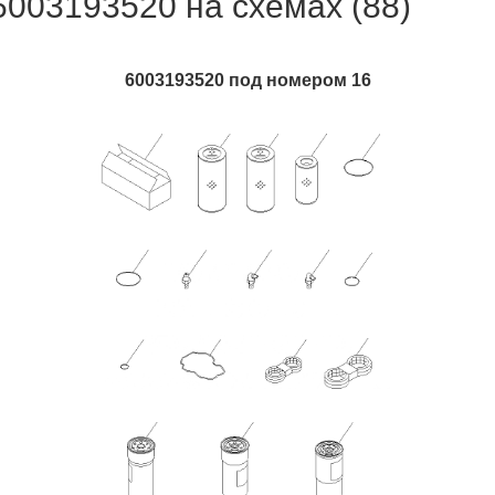
6003193520 на схемах (88)
6003193520 под номером 16