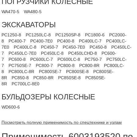
ПОГРУЗЧИКИ КОЛЕСНЫЕ
WA470-5
WA480-5
ЭКСКАВАТОРЫ
PC1250-8
PC1250LC-8
PC1250SP-8
PC1800-6
PC2000-
8
PC400-7
PC400-7E0
PC400-8
PC400LC-7
PC400LC-
7E0
PC400LC-8
PC450-7
PC450-7E0
PC450-8
PC450LC-
7
PC450LC-7E0
PC450LC-8
PC450LCHD-8
PC600-
7
PC600-8
PC600LC-7
PC600LC-8
PC750-7
PC750LC-
7
PC750SE-7
PC800-7
PC800-8
PC800-8R
PC800LC-
8
PC800LC-8R
PC800SE-7
PC800SE-8
PC800SE-
8R
PC850-8
PC850-8R
PC850SE-8
PC850SE-
8R
PC700LC-8E0
БУЛЬДОЗЕРЫ КОЛЕСНЫЕ
WD600-6
Посмотреть полную применимость по спецтехнике и узлам
Применимость 6003193520 по