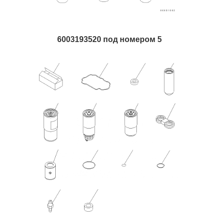
6003193520 под номером 5