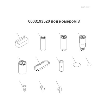
6003193520 под номером 3