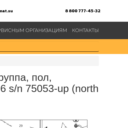
at.su
8 800 777-45-32
РВИСНЫМ ОРГАНИЗАЦИЯМ
КОНТАКТЫ
17
16
руппа, пол,
27
 s/n 75053-up (north
27
28
11
29
20
12
30
27
21
19
9
29