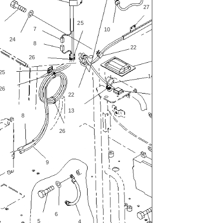
27
25
7
10
15
24
8
22
26
18
25
14
26
22
7
13
8
26
9
6
1
5
4