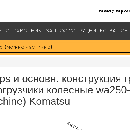
zakaz@zapkom
СПРАВОЧНИК
ЗАПРОС СОТРУДНИЧЕСТВА
СЕ
ps и основн. конструкция г
огрузчики колесные wa250-6
chine) Komatsu