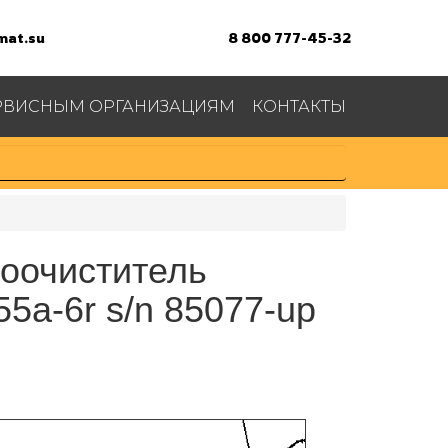
at.su
8 800 777-45-32
РВИСНЫМ ОРГАНИЗАЦИЯМ
КОНТАКТЫ
хоочиститель
1
5a-6r s/n 85077-up
3