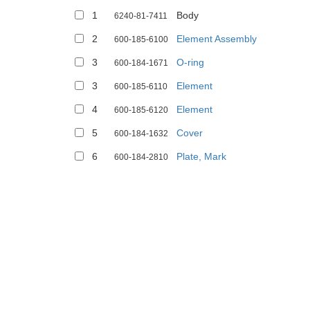
1
Body
6240-81-7411
2
Element Assembly
600-185-6100
3
O-ring
600-184-1671
3
Element
600-185-6110
4
Element
600-185-6120
5
Cover
600-184-1632
6
Plate, Mark
600-184-2810