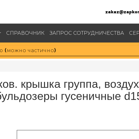
zakaz@zapkom
СПРАВОЧНИК
ЗАПРОС СОТРУДНИЧЕСТВА
СЕ
ков. крышка группа, возду
 бульдозеры гусеничные d15