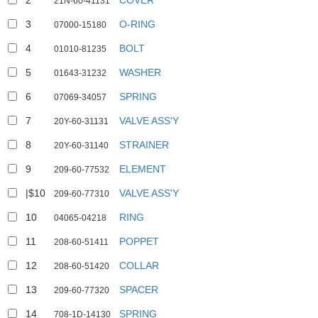
2
COVER
21N-60-41131
3
O-RING
07000-15180
4
BOLT
01010-81235
5
WASHER
01643-31232
6
SPRING
07069-34057
7
VALVE ASS'Y
20Y-60-31131
8
STRAINER
20Y-60-31140
9
ELEMENT
209-60-77532
|$10
VALVE ASS'Y
209-60-77310
10
RING
04065-04218
11
POPPET
208-60-51411
12
COLLAR
208-60-51420
13
SPACER
209-60-77320
14
SPRING
708-1D-14130