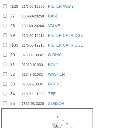
|$29
FILTER ASS'Y
21N-60-12200
27
BASE
103-60-23250
28
VALVE
103-60-23260
29
FILTER CATRIDGE
21N-60-12211
|$33
FILTER CATRIDGE
21N-60-12210
30
O RING
07000-13032
31
BOLT
01010-81030
32
WASHER
01643-31032
33
O-RING
07002-13334
34
TEE
21N-62-31892
35
SENSOR
7861-93-3320
34
33
28
27