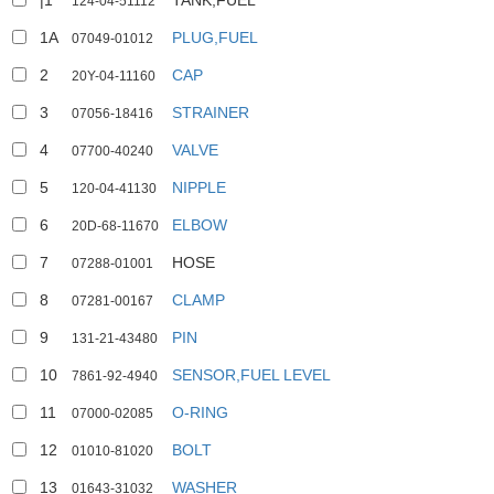
|1
TANK,FUEL
124-04-51112
1A
PLUG,FUEL
07049-01012
2
CAP
20Y-04-11160
3
STRAINER
07056-18416
4
VALVE
07700-40240
5
NIPPLE
120-04-41130
6
ELBOW
20D-68-11670
7
HOSE
07288-01001
8
CLAMP
07281-00167
9
PIN
131-21-43480
10
SENSOR,FUEL LEVEL
7861-92-4940
11
O-RING
07000-02085
12
BOLT
01010-81020
13
WASHER
01643-31032