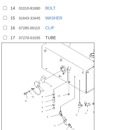
14
BOLT
01010-81680
15
WASHER
01643-31645
2
16
CLIP
07285-00115
1
3
17
TUBE
07270-01035
11
15
10
14
1A
13
8
12
7
8
16
9
5
4
6
6
17
4