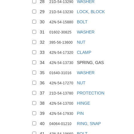
28
WASHER
21D-54-13290
29
LOCK, BLOCK
21D-54-13230
30
BOLT
42N-54-15880
31
WASHER
01602-30825
32
NUT
395-56-13600
33
CLAMP
42N-54-17320
34
SPRING, GAS
42N-54-13730
35
WASHER
01640-31016
36
NUT
42N-54-17270
37
PROTECTION
21D-54-13780
38
HINGE
42N-54-13700
39
PIN
42N-54-17930
40
RING, SNAP
04064-01210
41
BOLT