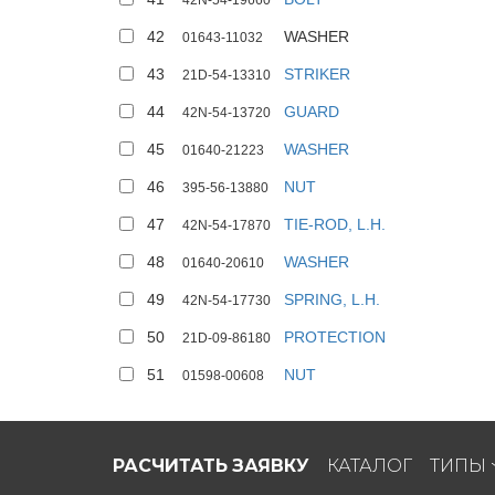
42N-54-19660
42
WASHER
01643-11032
43
STRIKER
21D-54-13310
44
GUARD
42N-54-13720
45
WASHER
01640-21223
46
NUT
395-56-13880
47
TIE-ROD, L.H.
42N-54-17870
48
WASHER
01640-20610
49
SPRING, L.H.
42N-54-17730
50
PROTECTION
21D-09-86180
51
NUT
01598-00608
РАСЧИТАТЬ ЗАЯВКУ
КАТАЛОГ
ТИПЫ