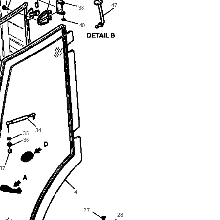
47
38
40
34
35
36
37
4
27
28