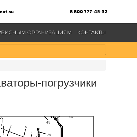
at.su
8 800 777-45-32
РВИСНЫМ ОРГАНИЗАЦИЯМ
КОНТАКТЫ
аваторы-погрузчики
44
50
48
51
46
49
43
45
7
5
6
39