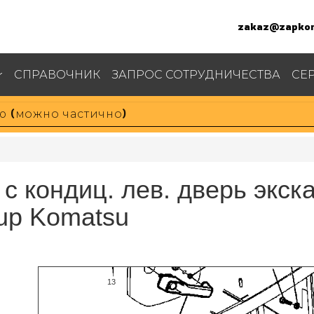
zakaz@zapkom
СПРАВОЧНИК
ЗАПРОС СОТРУДНИЧЕСТВА
СЕ
 с кондиц. лев. дверь экск
-up Komatsu
9
10
11
12
42
41
13