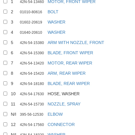
1
MOTOR, FRONT WIPER
42N-54-13460
2
BOLT
01010-80616
3
WASHER
01602-20619
4
WASHER
01640-20610
5
ARM WITH NOZZLE, FRONT
42N-54-15380
6
BLADE, FRONT WIPER
42N-54-15390
7
MOTOR, REAR WIPER
42N-54-13420
8
ARM, REAR WIPER
42N-54-15420
9
BLADE, REAR WIPER
42N-54-18180
10
HOSE, WASHER
42N-54-17630
11
NOZZLE, SPRAY
42N-54-15730
N/I
ELBOW
395-56-12530
12
CONNECTOR
42N-54-17560
N/I
WASHER