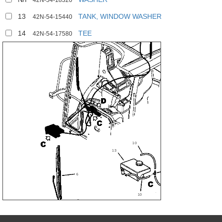
42N-54-18320
13
TANK, WINDOW WASHER
42N-54-15440
14
TEE
42N-54-17580
11
7
8
9
10
13
14
6
10
10
12
5
1
10